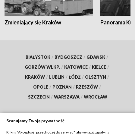
Zmieniający się Kraków
Panorama Kul
BIAŁYSTOK
/
BYDGOSZCZ
/
GDAŃSK
/
GORZÓW WLKP.
/
KATOWICE
/
KIELCE
/
KRAKÓW
/
LUBLIN
/
ŁÓDŹ
/
OLSZTYN
/
OPOLE
/
POZNAŃ
/
RZESZÓW
/
SZCZECIN
/
WARSZAWA
/
WROCŁAW
Szanujemy Twoją prywatność
Dołącz do nas:
Kliknij "Akceptuję i przechodzę do serwisu", aby wyrazić zgody na