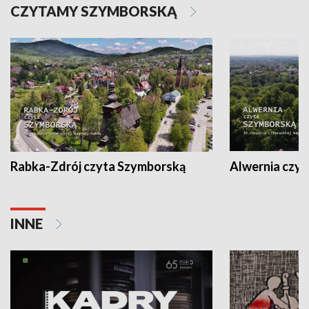
CZYTAMY SZYMBORSKĄ
Rabka-Zdrój czyta Szymborską
Alwernia czy
INNE