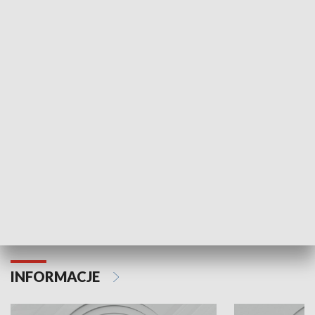
NAJNOWSZE WYDANIA PROGRAMÓW
Odc. 6
Odc. 5
Czy wiesz, że Kraków inwestuje w edukację i
Czy wiesz, jak Kr
rozwój młodych?
mieszkańców?
INFORMACJE