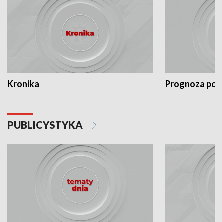
Kronika
Prognoza po
PUBLICYSTYKA