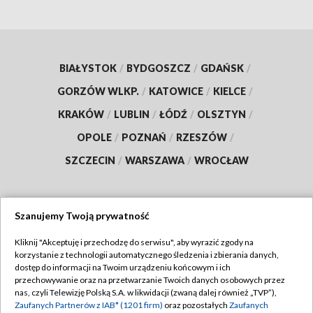
BIAŁYSTOK
/
BYDGOSZCZ
/
GDAŃSK
/
GORZÓW WLKP.
/
KATOWICE
/
KIELCE
/
KRAKÓW
/
LUBLIN
/
ŁÓDŹ
/
OLSZTYN
/
OPOLE
/
POZNAŃ
/
RZESZÓW
/
SZCZECIN
/
WARSZAWA
/
WROCŁAW
Szanujemy Twoją prywatność
Dołącz do nas:
Kliknij "Akceptuję i przechodzę do serwisu", aby wyrazić zgody na
korzystanie z technologii automatycznego śledzenia i zbierania danych,
TVP
dostęp do informacji na Twoim urządzeniu końcowym i ich
Abonament TVP
przechowywanie oraz na przetwarzanie Twoich danych osobowych przez
Regulamin TVP
nas, czyli Telewizję Polską S.A. w likwidacji (zwaną dalej również „TVP”),
Emisja w TVP
Zaufanych Partnerów z IAB* (1201 firm)
oraz pozostałych
Zaufanych
Polityka prywatności