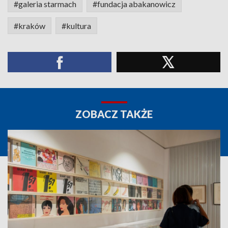
#galeria starmach
#fundacja abakanowicz
#kraków
#kultura
ZOBACZ TAKŻE