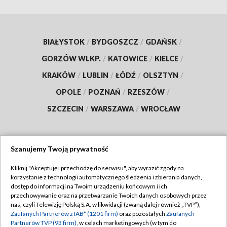
BIAŁYSTOK
/
BYDGOSZCZ
/
GDAŃSK
/
GORZÓW WLKP.
/
KATOWICE
/
KIELCE
/
KRAKÓW
/
LUBLIN
/
ŁÓDŹ
/
OLSZTYN
/
OPOLE
/
POZNAŃ
/
RZESZÓW
/
SZCZECIN
/
WARSZAWA
/
WROCŁAW
Szanujemy Twoją prywatność
Dołącz do nas:
Kliknij "Akceptuję i przechodzę do serwisu", aby wyrazić zgody na
korzystanie z technologii automatycznego śledzenia i zbierania danych,
TVP
dostęp do informacji na Twoim urządzeniu końcowym i ich
Abonament TVP
przechowywanie oraz na przetwarzanie Twoich danych osobowych przez
Regulamin TVP
nas, czyli Telewizję Polską S.A. w likwidacji (zwaną dalej również „TVP”),
Emisja w TVP
Polityka prywatności
Zaufanych Partnerów z IAB* (1201 firm)
oraz pozostałych
Zaufanych
Partnerów TVP (93 firm)
, w celach marketingowych (w tym do