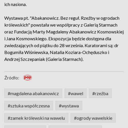
ich nasiona.
Wystawa pt. "Abakanowicz. Bez reguł. Rzeźby w ogrodach
królewskich" powstała we współpracy z Galerią Starmach
oraz Fundacją Marty Magdaleny Abakanowicz Kosmowskiej
i Jana Kosmowskiego. Ekspozycja będzie dostępna dla
zwiedzających od piątku do 28 września. Kuratorami są: dr
Bogumiła Wiśniewska, Natalia Koziara-Ochęduszko i
Andrzej Szczepaniak (Galeria Starmach).
Źródło:
#magdalena abakanowicz
#wawel
#rzeźba
#sztuka współczesna
#wystawa
#zamek królewski na wawelu
#ogrody wawelskie