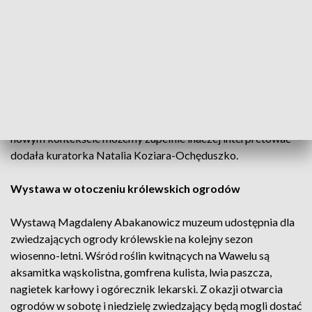
królewskiego to opowieść o korespondencji z renesansem" –
wskazała dr Wiśniewska, nawiązując do nazwy rzeźb
prezentujących ptaki - "Ucello" - które wiążą się z
nazwiskiem włoskiego malarza Paula Ucello.
"To wszystko ma także pokazać różnorodność i bogactwo
twórczości Abakanowicz, która wbrew powszechnym
nurtom w sztuce stworzyła swoją własną jakość, którą w tym
nowym kontekście możemy zupełnie inaczej interpretować" -
dodała kuratorka Natalia Koziara-Ochęduszko.
Wystawa w otoczeniu królewskich ogrodów
Wystawą Magdaleny Abakanowicz muzeum udostępnia dla
zwiedzających ogrody królewskie na kolejny sezon
wiosenno-letni. Wśród roślin kwitnących na Wawelu są
aksamitka wąskolistna, gomfrena kulista, lwia paszcza,
nagietek karłowy i ogórecznik lekarski. Z okazji otwarcia
ogrodów w sobotę i niedzielę zwiedzający będą mogli dostać