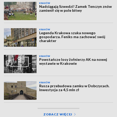
KRAKÓW
Nadciągają Szwedzi! Zamek Tenczyn znów
zamienił się w pole bitwy
KRAKÓW
Legenda Krakowa szuka nowego
gospodarza. Feniks ma zachować swój
charakter
KRAKÓW
Powstańcze losy żołnierzy AK na nowej
wystawie w Krakowie
KRAKÓW
Rusza przebudowa zamku w Dobczycach.
Inwestycja za 4,5 mln zł
ZOBACZ WIĘCEJ