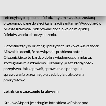
zanieczyszczenia ciekłe będą w sposób bezobsługowy,
poprzez system automatyki i sterowania układem zasuw
przekierowywane do bezodpływowego zbiornika
retencyjnego o pojemności ok. 4 tys. m kw., skąd zostaną
przepompowane do sieci kanalizacji sanitarnej Wodociągów
Miasta Krakowa i skierowane docelowo do miejskiej
ścieków w celu ich oczyszczenia.
Uczestniczący w briefingu prezydent Krakowa Aleksander
Miszalski ocenił, że rozwiązanie problemu potoku
Olszanickiego to bardzo dobra wiadomość dla miasta,
szczególnie mieszkańców Olszanicy, przez którą potok
przepływa. Jak zapewnił, sprawa ta od początku
sprawowania przez niego urzędu była traktowana
priorytetowo.
Lotnisko o znaczeniu krajowym
Kraków Airport jest drugim lotniskiem w Polsce pod