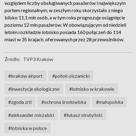
względem liczby obsługiwanych pasażerów i największym
portem regionalnym; w zeszłym roku skorzystało z niego
blisko 11,1 mln osób, a w tym roku prognozuje osiągnięcie
poziomu 12 mln pasażerów. W obowiązującym od niedzieli
letnim rozkładzie lotnisko posiada 160 połączeń do 114
miast w 35 krajach, oferowanych przez 28 przewoźników.
Źródło:
TVP3 Kraków
#kraków airport
#potok olszanicki
#inwestycje ekologiczne
#lotnisko w krakowie
#zgoda zril
#ochrona środowiska
#małopolska
#aleksander miszalski
#łukasz strutyński
#lotniska w polsce