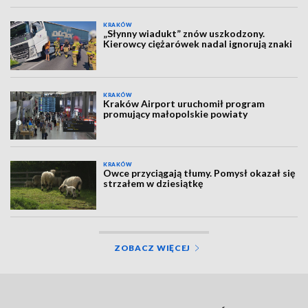
KRAKÓW
„Słynny wiadukt” znów uszkodzony.
Kierowcy ciężarówek nadal ignorują znaki
KRAKÓW
Kraków Airport uruchomił program
promujący małopolskie powiaty
KRAKÓW
Owce przyciągają tłumy. Pomysł okazał się
strzałem w dziesiątkę
ZOBACZ WIĘCEJ