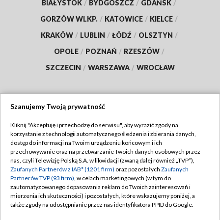
BIAŁYSTOK
/
BYDGOSZCZ
/
GDAŃSK
/
GORZÓW WLKP.
/
KATOWICE
/
KIELCE
/
KRAKÓW
/
LUBLIN
/
ŁÓDŹ
/
OLSZTYN
/
OPOLE
/
POZNAŃ
/
RZESZÓW
/
SZCZECIN
/
WARSZAWA
/
WROCŁAW
Szanujemy Twoją prywatność
Dołącz do nas:
Kliknij "Akceptuję i przechodzę do serwisu", aby wyrazić zgody na
korzystanie z technologii automatycznego śledzenia i zbierania danych,
TVP
dostęp do informacji na Twoim urządzeniu końcowym i ich
Abonament TVP
przechowywanie oraz na przetwarzanie Twoich danych osobowych przez
Regulamin TVP
nas, czyli Telewizję Polską S.A. w likwidacji (zwaną dalej również „TVP”),
Emisja w TVP
Polityka prywatności
Zaufanych Partnerów z IAB* (1201 firm)
oraz pozostałych
Zaufanych
Partnerów TVP (93 firm)
, w celach marketingowych (w tym do
Centrum informacji TVP
Moje zgody
zautomatyzowanego dopasowania reklam do Twoich zainteresowań i
mierzenia ich skuteczności) i pozostałych, które wskazujemy poniżej, a
Naziemna Telewizja Cyfrowa
Pomoc
także zgody na udostępnianie przez nas identyfikatora PPID do Google.
Sklep TVP
Biuro reklamy