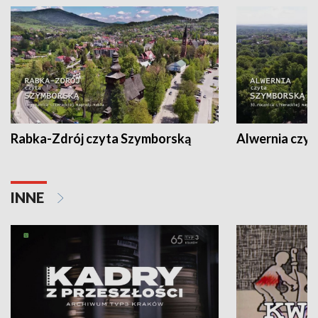
Rabka-Zdrój czyta Szymborską
Alwernia czy
INNE