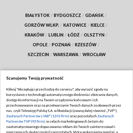
BIAŁYSTOK
/
BYDGOSZCZ
/
GDAŃSK
/
GORZÓW WLKP.
/
KATOWICE
/
KIELCE
/
KRAKÓW
/
LUBLIN
/
ŁÓDŹ
/
OLSZTYN
/
OPOLE
/
POZNAŃ
/
RZESZÓW
/
SZCZECIN
/
WARSZAWA
/
WROCŁAW
Szanujemy Twoją prywatność
Dołącz do nas:
Kliknij "Akceptuję i przechodzę do serwisu", aby wyrazić zgody na
korzystanie z technologii automatycznego śledzenia i zbierania danych,
TVP
dostęp do informacji na Twoim urządzeniu końcowym i ich
Abonament TVP
przechowywanie oraz na przetwarzanie Twoich danych osobowych przez
Regulamin TVP
nas, czyli Telewizję Polską S.A. w likwidacji (zwaną dalej również „TVP”),
Emisja w TVP
Zaufanych Partnerów z IAB* (1201 firm)
oraz pozostałych
Zaufanych
Polityka prywatności
Partnerów TVP (93 firm)
, w celach marketingowych (w tym do
Centrum informacji TVP
Moje zgody
zautomatyzowanego dopasowania reklam do Twoich zainteresowań i
mierzenia ich skuteczności) i pozostałych, które wskazujemy poniżej, a