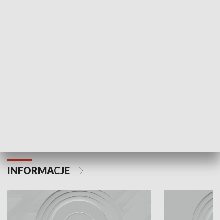
Odc. 6
Odc. 5
Czy wiesz, że Kraków inwestuje w edukację i
Czy wiesz, jak Kr
rozwój młodych?
mieszkańców?
INFORMACJE