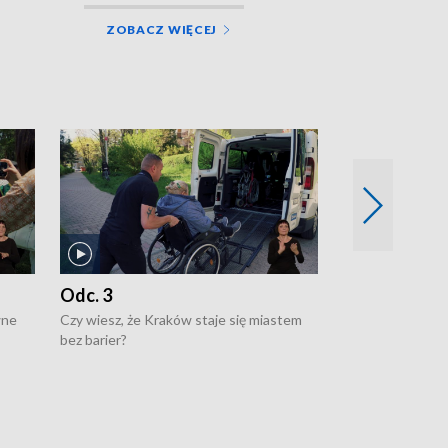
ZOBACZ WIĘCEJ
Odc. 3
Odc. 2
wne
Czy wiesz, że Kraków staje się miastem
Czy wiesz, że Kr
bez barier?
poprawia jakość 