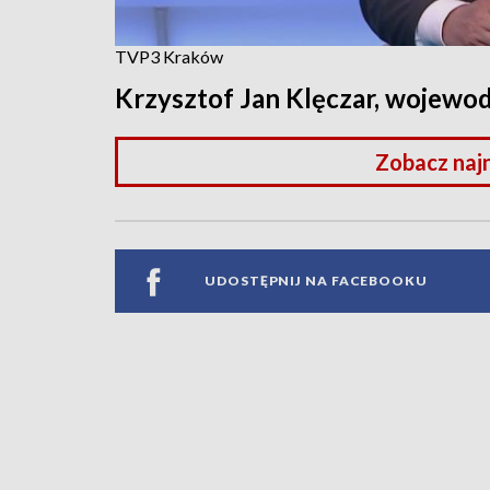
TVP3 Kraków
Krzysztof Jan Klęczar, wojewod
Zobacz naj
UDOSTĘPNIJ NA FACEBOOKU