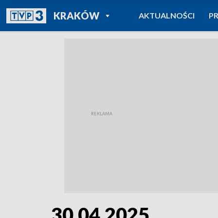
POWRÓT DO
KRAKÓW
AKTUALNOŚCI
P
TVP REGIONY
30.04.2025