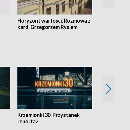
Horyzont wartości. Rozmowa z
Kulturalnie 
kard. Grzegorzem Rysiem
Krzemionki 30. Przystanek
Kraków - jak
reportaż