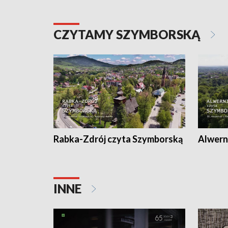
CZYTAMY SZYMBORSKĄ
Rabka-Zdrój czyta Szymborską
Alwern
INNE