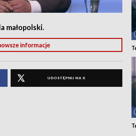
a małopolski.
nowsze informacje
T
UDOSTĘPNIJ NA X
T