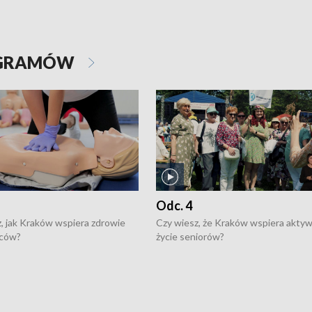
OGRAMÓW
Odc. 4
, jak Kraków wspiera zdrowie
Czy wiesz, że Kraków wspiera akty
ców?
życie seniorów?