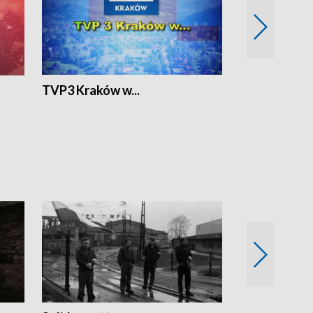
TVP3 Kraków w...
Ślizg