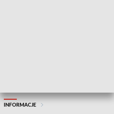
NAJNOWSZE WYDANIA PROGRAMÓW
Odc. 6
Odc. 5
Czy wiesz, że Kraków inwestuje w edukację i
Czy wiesz, jak Kr
rozwój młodych?
mieszkańców?
INFORMACJE