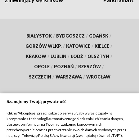
Zmieniający się Kraków
Panorama Kul
BIAŁYSTOK
/
BYDGOSZCZ
/
GDAŃSK
/
GORZÓW WLKP.
/
KATOWICE
/
KIELCE
/
KRAKÓW
/
LUBLIN
/
ŁÓDŹ
/
OLSZTYN
/
OPOLE
/
POZNAŃ
/
RZESZÓW
/
SZCZECIN
/
WARSZAWA
/
WROCŁAW
Szanujemy Twoją prywatność
Dołącz do nas:
Kliknij "Akceptuję i przechodzę do serwisu", aby wyrazić zgody na
korzystanie z technologii automatycznego śledzenia i zbierania danych,
TVP
dostęp do informacji na Twoim urządzeniu końcowym i ich
Abonament TVP
przechowywanie oraz na przetwarzanie Twoich danych osobowych przez
Regulamin TVP
nas, czyli Telewizję Polską S.A. w likwidacji (zwaną dalej również „TVP”),