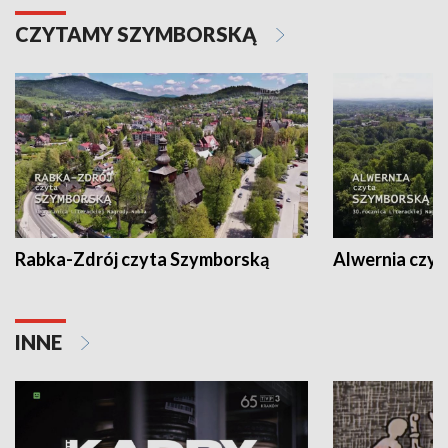
CZYTAMY SZYMBORSKĄ
Rabka-Zdrój czyta Szymborską
Alwernia czy
INNE