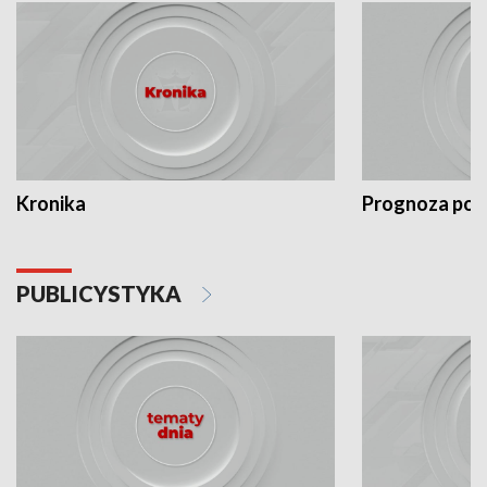
Kronika
Prognoza po
PUBLICYSTYKA