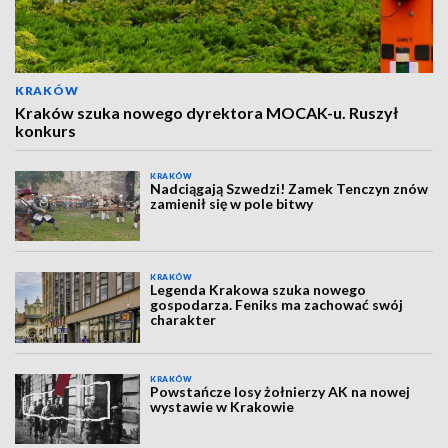
KRAKÓW
Kraków szuka nowego dyrektora MOCAK-u. Ruszył
konkurs
KRAKÓW
Nadciągają Szwedzi! Zamek Tenczyn znów
zamienił się w pole bitwy
KRAKÓW
Legenda Krakowa szuka nowego
gospodarza. Feniks ma zachować swój
charakter
KRAKÓW
Powstańcze losy żołnierzy AK na nowej
wystawie w Krakowie