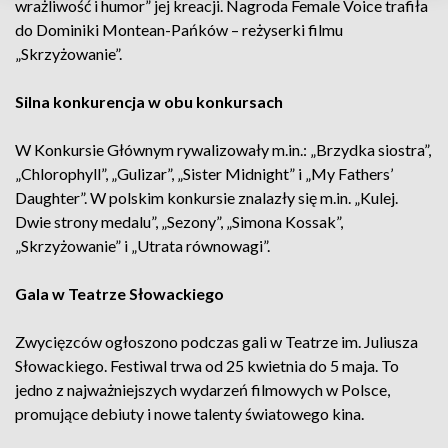
wrażliwość i humor” jej kreacji. Nagroda Female Voice trafiła
do Dominiki Montean-Pańków – reżyserki filmu
„Skrzyżowanie”.
Silna konkurencja w obu konkursach
W Konkursie Głównym rywalizowały m.in.: „Brzydka siostra”,
„Chlorophyll”, „Gulizar”, „Sister Midnight” i „My Fathers’
Daughter”. W polskim konkursie znalazły się m.in. „Kulej.
Dwie strony medalu”, „Sezony”, „Simona Kossak”,
„Skrzyżowanie” i „Utrata równowagi”.
Gala w Teatrze Słowackiego
Zwycięzców ogłoszono podczas gali w Teatrze im. Juliusza
Słowackiego. Festiwal trwa od 25 kwietnia do 5 maja. To
jedno z najważniejszych wydarzeń filmowych w Polsce,
promujące debiuty i nowe talenty światowego kina.