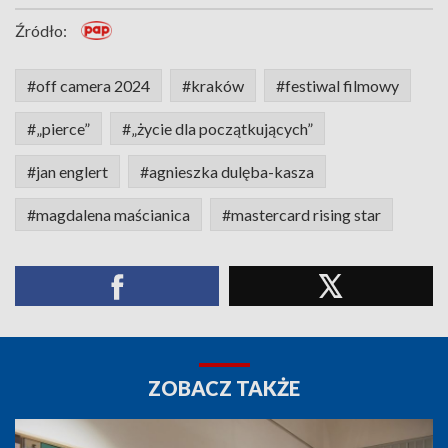
Źródło:
#off camera 2024
#kraków
#festiwal filmowy
#„pierce”
#„życie dla początkujących”
#jan englert
#agnieszka dulęba-kasza
#magdalena maścianica
#mastercard rising star
ZOBACZ TAKŻE