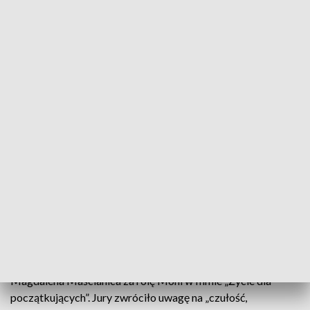
W Konkursie Polskich Filmów Fabularnych nagrodzono film
Pawła Podolskiego „Życie dla początkujących” za „świeżą,
zabawną i emocjonalną interpretację gatunku”. Nagrodę
Publiczności zdobyła „Światłoczuła” Tadeusza Śliwy.
Laureaci nagród aktorskich
Agnieszka Dulęba-Kasza została wyróżniona za rolę w filmie
„Sezony”. Jury doceniło „genialną interpretację scenariusza” i
pełną spektrum emocjonalną kreację. Jan Englert otrzymał
nagrodę za rolę w filmie „Skrzyżowanie”, w której stworzył
„niebywale zróżnicowaną i poruszającą postać”.
Mastercard Rising Star i Female Voice
Laureatką nagrody Mastercard Rising Star została
Magdalena Maścianica za rolę Moni w filmie „Życie dla
początkujących”. Jury zwróciło uwagę na „czułość,