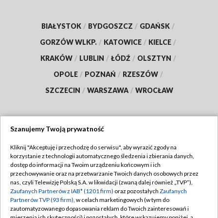
BIAŁYSTOK
/
BYDGOSZCZ
/
GDAŃSK
/
GORZÓW WLKP.
/
KATOWICE
/
KIELCE
/
KRAKÓW
/
LUBLIN
/
ŁÓDŹ
/
OLSZTYN
/
OPOLE
/
POZNAŃ
/
RZESZÓW
/
SZCZECIN
/
WARSZAWA
/
WROCŁAW
Szanujemy Twoją prywatność
Dołącz do nas:
Kliknij "Akceptuję i przechodzę do serwisu", aby wyrazić zgody na
korzystanie z technologii automatycznego śledzenia i zbierania danych,
TVP
dostęp do informacji na Twoim urządzeniu końcowym i ich
Abonament TVP
przechowywanie oraz na przetwarzanie Twoich danych osobowych przez
Regulamin TVP
nas, czyli Telewizję Polską S.A. w likwidacji (zwaną dalej również „TVP”),
Emisja w TVP
Zaufanych Partnerów z IAB* (1201 firm)
oraz pozostałych
Zaufanych
Polityka prywatności
Partnerów TVP (93 firm)
, w celach marketingowych (w tym do
Centrum informacji TVP
Moje zgody
zautomatyzowanego dopasowania reklam do Twoich zainteresowań i
mierzenia ich skuteczności) i pozostałych, które wskazujemy poniżej, a