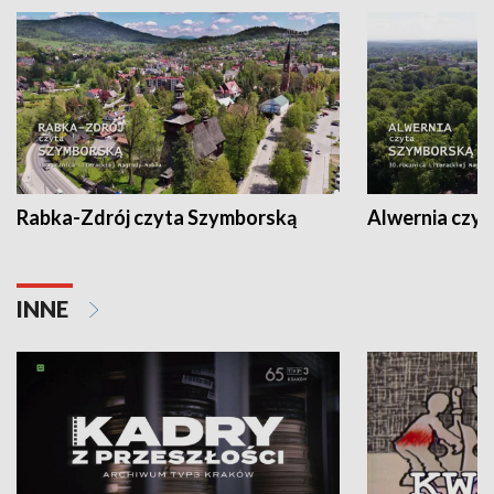
Rabka-Zdrój czyta Szymborską
Alwernia czy
INNE