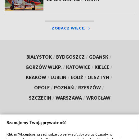
ZOBACZ WIĘCEJ
BIAŁYSTOK
/
BYDGOSZCZ
/
GDAŃSK
/
GORZÓW WLKP.
/
KATOWICE
/
KIELCE
/
KRAKÓW
/
LUBLIN
/
ŁÓDŹ
/
OLSZTYN
/
OPOLE
/
POZNAŃ
/
RZESZÓW
/
SZCZECIN
/
WARSZAWA
/
WROCŁAW
Szanujemy Twoją prywatność
Dołącz do nas:
Kliknij "Akceptuję i przechodzę do serwisu", aby wyrazić zgody na