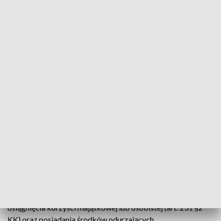
Przestępczością Narkotykową Komendy Wojewódzkiej
Policji w Krakowie, we współpracy z Inspektoratem
Wewnętrznym Służby Więziennej, zatrzymali 29-letniego
funkcjonariusza SW. Mężczyzna realizował nielegalne
„przysługi” dla osadzonych w zakładzie karnym w Nowym
Wiśniczu.
Z ustaleń śledczych wynika, że przekazywał informacje
między więźniami a osobami z zewnątrz, dostarczał telefony
komórkowe oraz karty SIM. Ponadto podejrzewany jest o
zakup narkotyków.
Areszt i zarzuty
Na wniosek prokuratury, sąd zastosował wobec 29-latka
trzymiesięczny areszt tymczasowy. Usłyszał on zarzuty
nadużycia uprawnień funkcjonariusza publicznego w celu
osiągnięcia korzyści majątkowej lub osobistej (art. 231 §2
KK) oraz posiadania środków odurzających.