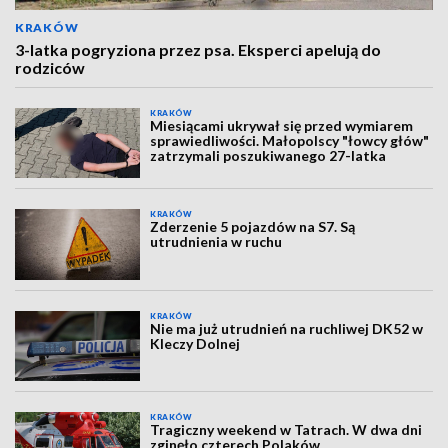
KRAKÓW
3-latka pogryziona przez psa. Eksperci apelują do
rodziców
KRAKÓW
Miesiącami ukrywał się przed wymiarem
sprawiedliwości. Małopolscy "łowcy głów"
zatrzymali poszukiwanego 27-latka
KRAKÓW
Zderzenie 5 pojazdów na S7. Są
utrudnienia w ruchu
KRAKÓW
Nie ma już utrudnień na ruchliwej DK52 w
Kleczy Dolnej
KRAKÓW
Tragiczny weekend w Tatrach. W dwa dni
zginęło czterech Polaków