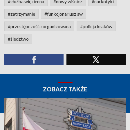
#służba więzienna
#nowy wiśnicz
#narkotyki
#zatrzymanie
#funkcjonariusz sw
#przestępczość zorganizowana
#policja kraków
#śledztwo
ZOBACZ TAKŻE