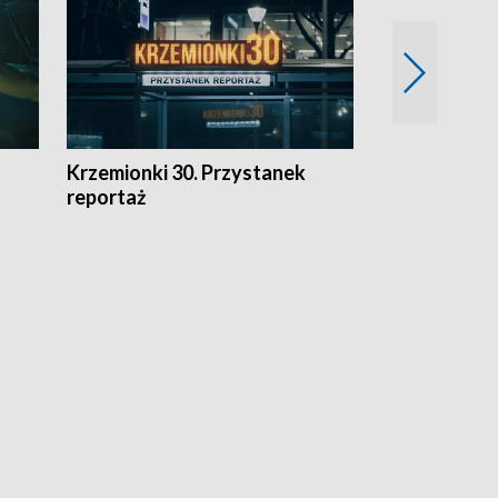
Krzemionki 30. Przystanek
Kraków - jak
reportaż