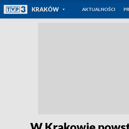
POWRÓT DO
KRAKÓW
AKTUALNOŚCI
P
TVP REGIONY
W Krakowie powsta