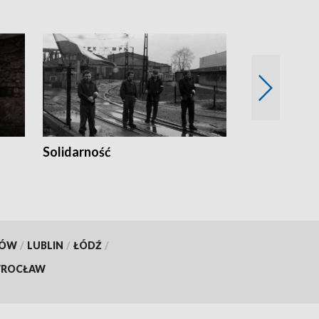
Solidarność
Trudne lata
KÓW
/
LUBLIN
/
ŁÓDŹ
/
ROCŁAW