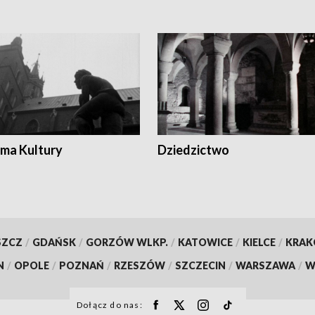
ma Kultury
Dziedzictwo
SZCZ
/
GDAŃSK
/
GORZÓW WLKP.
/
KATOWICE
/
KIELCE
/
KRA
N
/
OPOLE
/
POZNAŃ
/
RZESZÓW
/
SZCZECIN
/
WARSZAWA
/
W
Dołącz do nas: