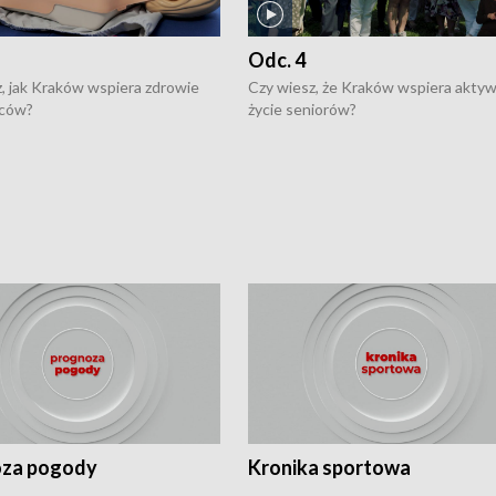
Odc. 4
, jak Kraków wspiera zdrowie
Czy wiesz, że Kraków wspiera akty
ców?
życie seniorów?
za pogody
Kronika sportowa