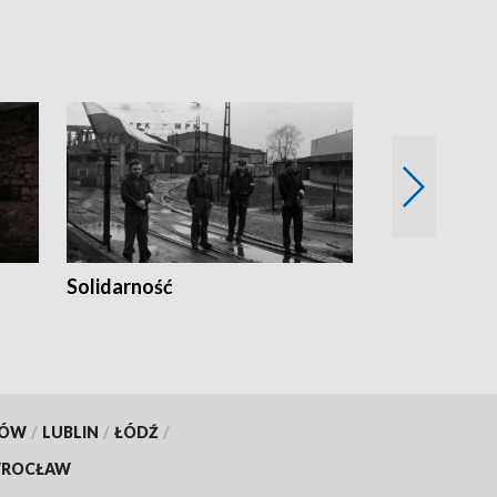
Solidarność
Trudne lata
KÓW
/
LUBLIN
/
ŁÓDŹ
/
ROCŁAW