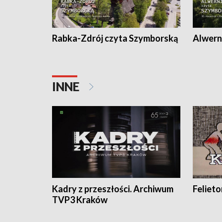
Rabka-Zdrój czyta Szymborską
Alwern
INNE
Kadry z przeszłości. Archiwum
Feliet
TVP3 Kraków