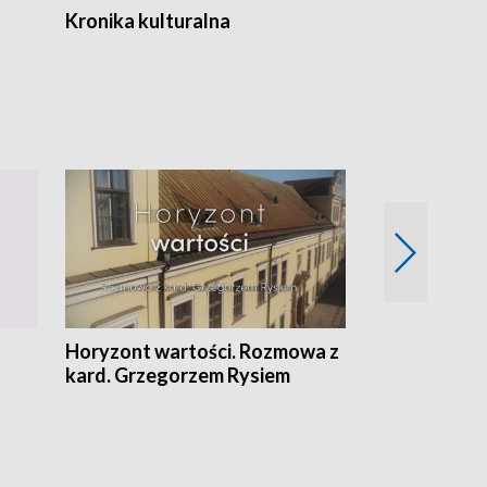
Kronika kulturalna
Kronika Tydz
Horyzont wartości. Rozmowa z
Kulturalnie 
kard. Grzegorzem Rysiem