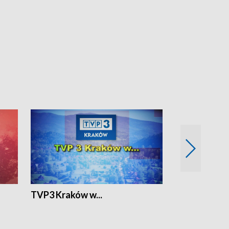
TVP3 Kraków w...
Ślizg