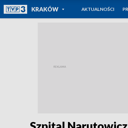
POWRÓT DO
KRAKÓW
AKTUALNOŚCI
P
TVP REGIONY
Szpital Narutowicz