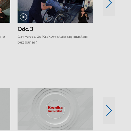
Odc. 3
Odc. 2
wne
Czy wiesz, że Kraków staje się miastem
Czy wiesz, że Kr
bez barier?
poprawia jakość 