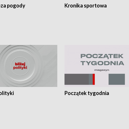
za pogody
Kronika sportowa
olityki
Początek tygodnia