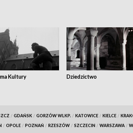
ma Kultury
Dziedzictwo
SZCZ
/
GDAŃSK
/
GORZÓW WLKP.
/
KATOWICE
/
KIELCE
/
KRA
N
/
OPOLE
/
POZNAŃ
/
RZESZÓW
/
SZCZECIN
/
WARSZAWA
/
W