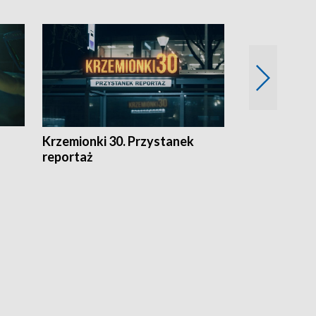
Krzemionki 30. Przystanek
Kraków - jak
reportaż