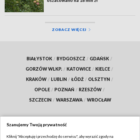
oszacowano na 18 mln zł
ZOBACZ WIĘCEJ
BIAŁYSTOK
/
BYDGOSZCZ
/
GDAŃSK
/
GORZÓW WLKP.
/
KATOWICE
/
KIELCE
/
KRAKÓW
/
LUBLIN
/
ŁÓDŹ
/
OLSZTYN
/
OPOLE
/
POZNAŃ
/
RZESZÓW
/
SZCZECIN
/
WARSZAWA
/
WROCŁAW
Szanujemy Twoją prywatność
Dołącz do nas:
Kliknij "Akceptuję i przechodzę do serwisu", aby wyrazić zgody na