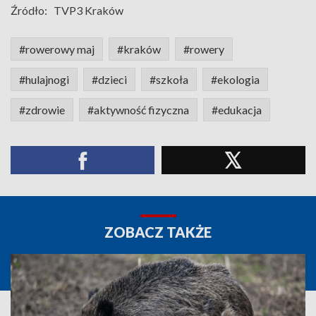
Źródło:
TVP3 Kraków
#rowerowy maj
#kraków
#rowery
#hulajnogi
#dzieci
#szkoła
#ekologia
#zdrowie
#aktywność fizyczna
#edukacja
ZOBACZ TAKŻE