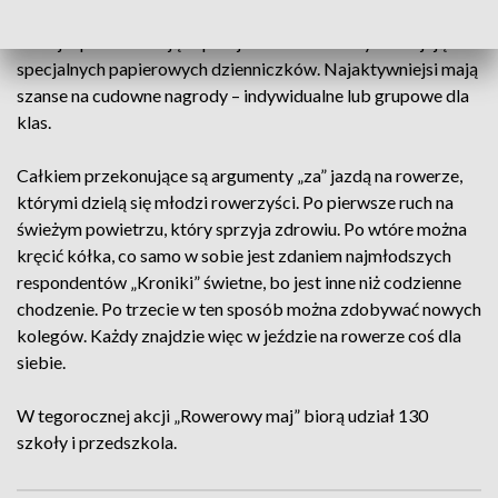
a nawet deskorolek. Podczas akcji uczestnicy zbierają
naklejki potwierdzające przejechane kilometry i wklejają do
specjalnych papierowych dzienniczków. Najaktywniejsi mają
szanse na cudowne nagrody – indywidualne lub grupowe dla
klas.
Całkiem przekonujące są argumenty „za” jazdą na rowerze,
którymi dzielą się młodzi rowerzyści. Po pierwsze ruch na
świeżym powietrzu, który sprzyja zdrowiu. Po wtóre można
kręcić kółka, co samo w sobie jest zdaniem najmłodszych
respondentów „Kroniki” świetne, bo jest inne niż codzienne
chodzenie. Po trzecie w ten sposób można zdobywać nowych
kolegów. Każdy znajdzie więc w jeździe na rowerze coś dla
siebie.
W tegorocznej akcji „Rowerowy maj” biorą udział 130
szkoły i przedszkola.