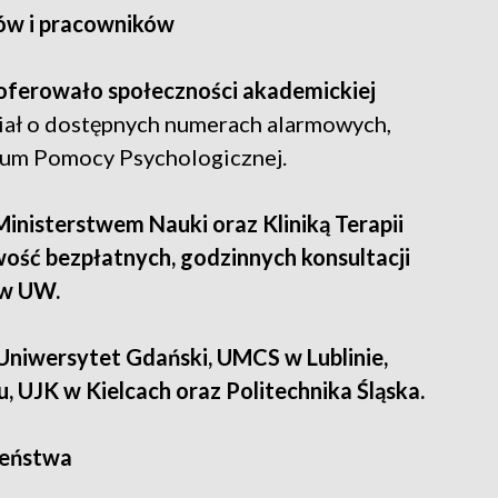
tów i pracowników
aoferowało społeczności akademickiej
ł o dostępnych numerach alarmowych,
trum Pomocy Psychologicznej.
inisterstwem Nauki oraz Kliniką Terapii
ść bezpłatnych, godzinnych konsultacji
ów UW.
Uniwersytet Gdański, UMCS w Lublinie,
 UJK w Kielcach oraz Politechnika Śląska.
zeństwa