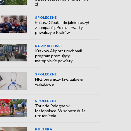
zł
SPOŁECZNE
Łukasz Gibała oficjalnie ruszył
z kampanią. Po raz czwarty
powalczy o Kraków
ROZMAITOŚCI
Kraków Airport uruchomił
program promujący
małopolskie powiaty
SPOŁECZNE
NFZ ograniczy tzw. zabiegi
walizkowe
SPOŁECZNE
Tour de Pologne w
Małopolsce. W sobotę duże
utrudnienia
KULTURA