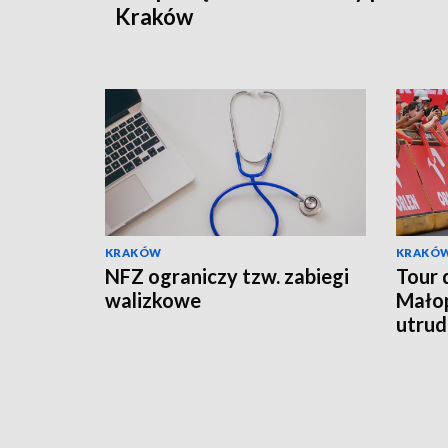
Kraków
KRAKÓW
KRAKÓ
NFZ ograniczy tzw. zabiegi
Tour 
walizkowe
Małop
utrud