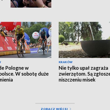
W
KRAKÓW
de Pologne w
Nie tylko upał zagraża
olsce. W sobotę duże
zwierzętom. Są zgłosze
nienia
niszczeniu misek
ZOBACZ WIĘCEJ