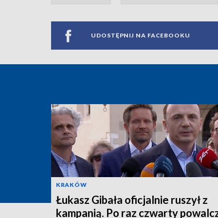
UDOSTĘPNIJ NA FACEBOOKU
KRAKÓW
Łukasz Gibała oficjalnie ruszył z
kampanią. Po raz czwarty powalc