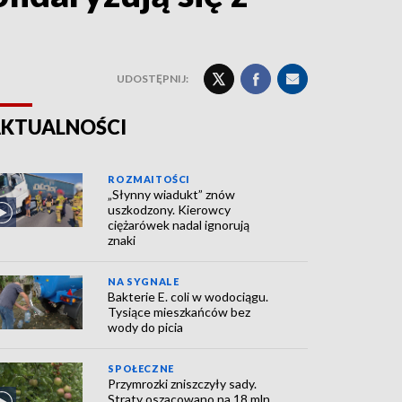
UDOSTĘPNIJ:
KTUALNOŚCI
ROZMAITOŚCI
„Słynny wiadukt” znów
uszkodzony. Kierowcy
ciężarówek nadal ignorują
znaki
NA SYGNALE
Bakterie E. coli w wodociągu.
Tysiące mieszkańców bez
wody do picia
SPOŁECZNE
Przymrozki zniszczyły sady.
Straty oszacowano na 18 mln