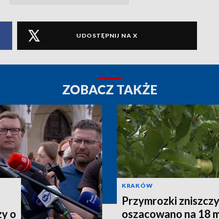
UDOSTĘPNIJ NA X
ZOBACZ TAKŻE
KRAKÓW
Przymrozki zniszczy
zy o
oszacowano na 18 m