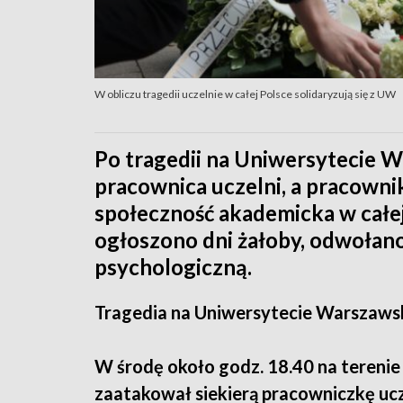
W obliczu tragedii uczelnie w całej Polsce solidaryzują się z UW
Po tragedii na Uniwersytecie W
pracownica uczelni, a pracowni
społeczność akademicka w całej
ogłoszono dni żałoby, odwołan
psychologiczną.
Tragedia na Uniwersytecie Warszaws
W środę około godz. 18.40 na teren
zaatakował siekierą pracowniczkę ucze