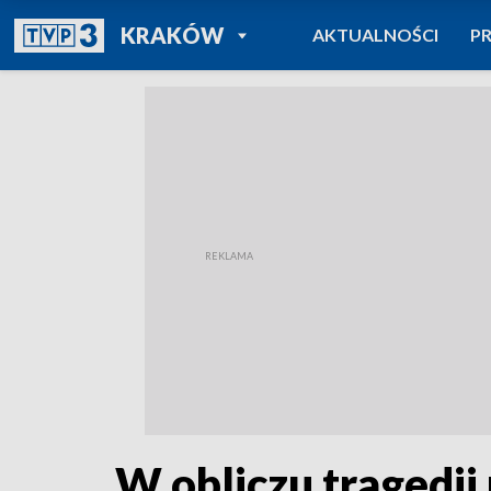
POWRÓT DO
KRAKÓW
AKTUALNOŚCI
P
TVP REGIONY
W obliczu tragedii 