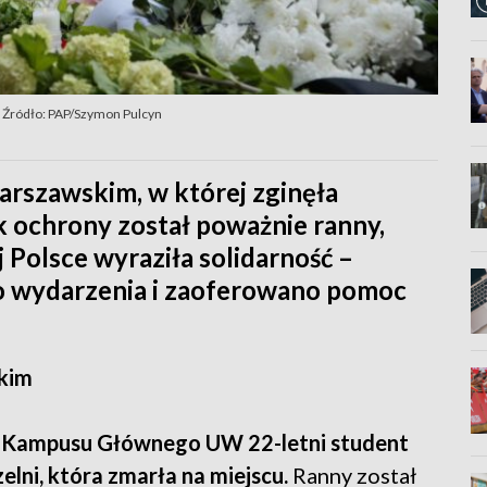
Źródło: PAP/Szymon Pulcyn
arszawskim, w której zginęła
k ochrony został poważnie ranny,
 Polsce wyraziła solidarność –
o wydarzenia i zaoferowano pomoc
kim
ie Kampusu Głównego UW 22-letni student
lni, która zmarła na miejscu.
Ranny został