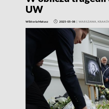
UW
Wiktoria Matusz
2025-05-08
|
WARSZAWA, KRAKÓ