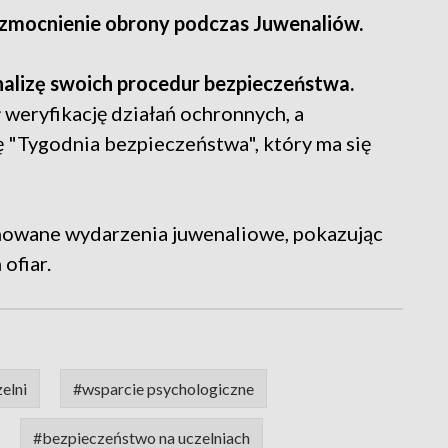
wzmocnienie obrony podczas Juwenaliów.
nalizę swoich procedur bezpieczeństwa.
weryfikację działań ochronnych, a
wę "Tygodnia bezpieczeństwa", który ma się
nowane wydarzenia juwenaliowe, pokazując
ofiar.
elni
#wsparcie psychologiczne
#bezpieczeństwo na uczelniach