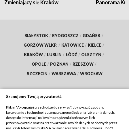
Zmieniający się Kraków
Panorama Kul
BIAŁYSTOK
/
BYDGOSZCZ
/
GDAŃSK
/
GORZÓW WLKP.
/
KATOWICE
/
KIELCE
/
KRAKÓW
/
LUBLIN
/
ŁÓDŹ
/
OLSZTYN
/
OPOLE
/
POZNAŃ
/
RZESZÓW
/
SZCZECIN
/
WARSZAWA
/
WROCŁAW
Szanujemy Twoją prywatność
Dołącz do nas:
Kliknij "Akceptuję i przechodzę do serwisu", aby wyrazić zgody na
korzystanie z technologii automatycznego śledzenia i zbierania danych,
TVP
dostęp do informacji na Twoim urządzeniu końcowym i ich
Abonament TVP
przechowywanie oraz na przetwarzanie Twoich danych osobowych przez
Regulamin TVP
nas, czyli Telewizję Polską S.A. w likwidacji (zwaną dalej również „TVP”),