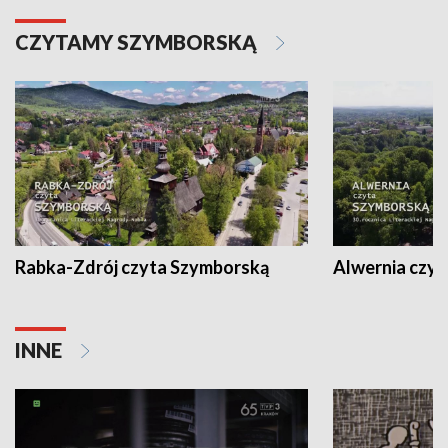
CZYTAMY SZYMBORSKĄ
Rabka-Zdrój czyta Szymborską
Alwernia czy
INNE