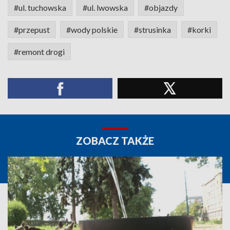
#ul. tuchowska
#ul. lwowska
#objazdy
#przepust
#wody polskie
#strusinka
#korki
#remont drogi
ZOBACZ TAKŻE