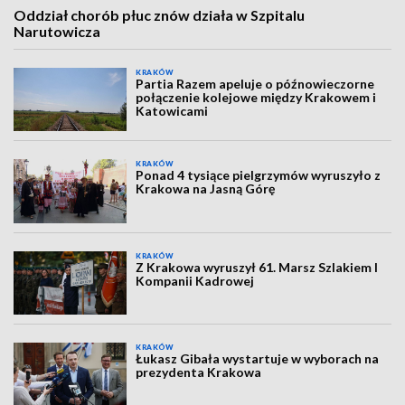
Oddział chorób płuc znów działa w Szpitalu
Narutowicza
KRAKÓW
Partia Razem apeluje o późnowieczorne
połączenie kolejowe między Krakowem i
Katowicami
KRAKÓW
Ponad 4 tysiące pielgrzymów wyruszyło z
Krakowa na Jasną Górę
KRAKÓW
Z Krakowa wyruszył 61. Marsz Szlakiem I
Kompanii Kadrowej
KRAKÓW
Łukasz Gibała wystartuje w wyborach na
prezydenta Krakowa