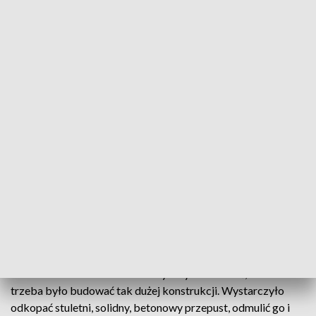
Protest na ul. Tuchowskiej
Związana z długotrwałym remontem Tuchowskiej utrata
zysków przez firmy to jedna z przyczyn protestu.
Przedsiębiorcy mają tu różne podejście. Jedni zapowiadają,
że będą się domagać rekompensat, inni machają ręką.
Dla firm głupotą była niewłaściwa organizacja objazdów, dla
mieszkańców budowa przepustu nad potokiem Strusinka,
który będzie wyglądał jak solidny most, choć wody pod nim
płynie niewiele. Został podniesiony tak wysoko, że
mieszkańcy sąsiadujących z nim domów są załamani.
Mieszkańcy krytykują konstrukcję przepustu
Zdaniem mieszkańców łatwo byłoby udowodnić, że nie
trzeba było budować tak dużej konstrukcji. Wystarczyło
odkopać stuletni, solidny, betonowy przepust, odmulić go i