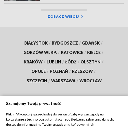
ZOBACZ WIĘCEJ
BIAŁYSTOK
/
BYDGOSZCZ
/
GDAŃSK
/
GORZÓW WLKP.
/
KATOWICE
/
KIELCE
/
KRAKÓW
/
LUBLIN
/
ŁÓDŹ
/
OLSZTYN
/
OPOLE
/
POZNAŃ
/
RZESZÓW
/
SZCZECIN
/
WARSZAWA
/
WROCŁAW
Szanujemy Twoją prywatność
Dołącz do nas:
Kliknij "Akceptuję i przechodzę do serwisu", aby wyrazić zgody na
korzystanie z technologii automatycznego śledzenia i zbierania danych,
TVP
dostęp do informacji na Twoim urządzeniu końcowym i ich