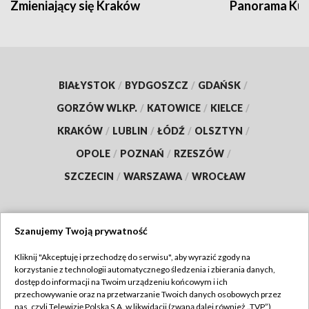
Zmieniający się Kraków
Panorama Kul
BIAŁYSTOK
/
BYDGOSZCZ
/
GDAŃSK
/
GORZÓW WLKP.
/
KATOWICE
/
KIELCE
/
KRAKÓW
/
LUBLIN
/
ŁÓDŹ
/
OLSZTYN
/
OPOLE
/
POZNAŃ
/
RZESZÓW
/
SZCZECIN
/
WARSZAWA
/
WROCŁAW
Szanujemy Twoją prywatność
Dołącz do nas:
Kliknij "Akceptuję i przechodzę do serwisu", aby wyrazić zgody na
korzystanie z technologii automatycznego śledzenia i zbierania danych,
TVP
dostęp do informacji na Twoim urządzeniu końcowym i ich
Abonament TVP
przechowywanie oraz na przetwarzanie Twoich danych osobowych przez
Regulamin TVP
nas, czyli Telewizję Polską S.A. w likwidacji (zwaną dalej również „TVP”),