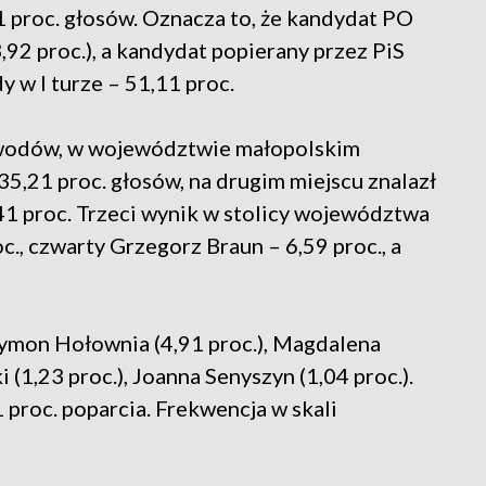
41 proc. głosów. Oznacza to, że kandydat PO
,92 proc.), a kandydat popierany przez PiS
 w I turze – 51,11 proc.
wodów, w województwie małopolskim
5,21 proc. głosów, na drugim miejscu znalazł
41 proc. Trzeci wynik w stolicy województwa
., czwarty Grzegorz Braun – 6,59 proc., a
Szymon Hołownia (4,91 proc.), Magdalena
i (1,23 proc.), Joanna Senyszyn (1,04 proc.).
 proc. poparcia. Frekwencja w skali