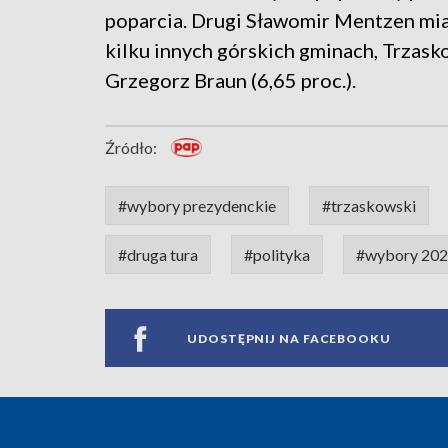
poparcia. Drugi Sławomir Mentzen miał
kilku innych górskich gminach, Trzask
Grzegorz Braun (6,65 proc.).
Źródło:
#wybory prezydenckie
#trzaskowski
#druga tura
#polityka
#wybory 20
UDOSTĘPNIJ NA FACEBOOKU