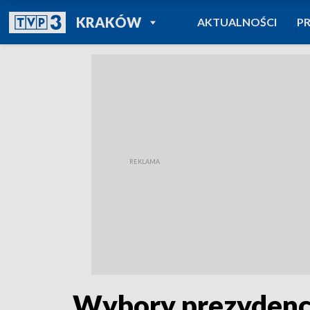
POWRÓT DO
KRAKÓW
AKTUALNOŚCI
P
TVP REGIONY
Wybory prezydenck