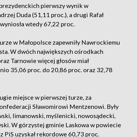
 prezydenckich pierwszy wynik w
zej Duda (51,11 proc.), a drugi Rafał
 wyniosła wtedy 67,22 proc.
turze w Małopolsce zapewniły Nawrockiemu
iasta. W dwóch największych ośrodkach
oraz Tarnowie więcej głosów miał
io 35,06 proc. do 20,86 proc. oraz 32,78
gie miejsce w pierwszej turze, za
onfederacji Sławomirowi Mentzenowi. Były
wski, limanowski, myślenicki, nowosądecki,
wski. W górzystej gminie Laskowa w powiecie
z PiS uzyskał rekordowe 60,73 proc.