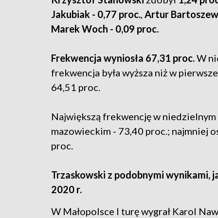
Jakubiak - 0,77 proc.
,
Artur Bartoszewi
Marek Woch - 0,09 proc.
Frekwencja wyniosła 67,31 proc.
W ni
frekwencja była wyższa niż w pierwsze
64,51 proc.
Największą frekwencję w niedzielnym
mazowieckim - 73,40 proc.; najmniej o
proc.
Trzaskowski z podobnymi wynikami, ja
2020 r.
W Małopolsce I turę wygrał Karol Nawr