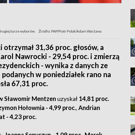
 drugiej turze wyborów.
Źródło: PAP/Piotr Polak/Adam Warżawa
 otrzymał 31,36 proc. głosów, a
rol Nawrocki - 29,54 proc. i zmierzą
ezydenckich - wynika z danych ze
 podanych w poniedziałek rano na
ła 67,31 proc.
w
Sławomir Mentzen
uzyskał
14,81 proc.
zymon Hołownia - 4,99 proc.
,
Andrian
t - 4,23 proc.
.
,
Joanna Senyszyn - 1,09 proc.
,
Marek