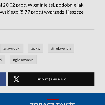
 20,02 proc. W gminie tej, podobnie jak
owskiego (5,77 proc.) wyprzedził jeszcze
#nawrocki
#pkw
#frekwencja
25
#głosowanie
UDOSTĘPNIJ NA X