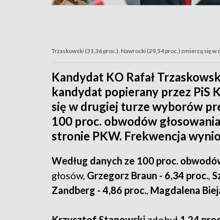
Trzaskowski (31,36 proc.), Nawrocki (29,54 proc.) zmierzą się w
Kandydat KO Rafał Trzaskowski
kandydat popierany przez PiS Ka
się w drugiej turze wyborów pr
100 proc. obwodów głosowania
stronie PKW. Frekwencja wynios
Według danych ze 100 proc. obwodó
głosów,
Grzegorz Braun - 6,34 proc.
,
S
Zandberg - 4,86 proc.
,
Magdalena Bieja
Krzysztof Stanowski
zdobył
1,24 proc