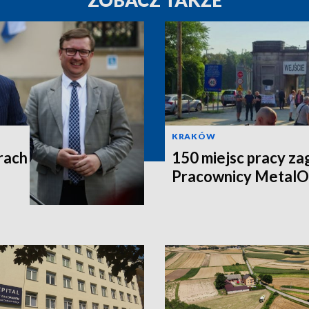
ZOBACZ TAKŻE
KRAKÓW
rach
150 miejsc pracy za
Pracownicy MetalO