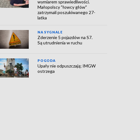
wymiarem sprawiedliwości.
Małopolscy "łowcy głów"
zatrzymali poszukiwanego 27-
latka
NA SYGNALE
Zderzenie 5 pojazdów na S7.
Są utrudnienia w ruchu
POGODA
Upały nie odpuszczają; IMGW
ostrzega