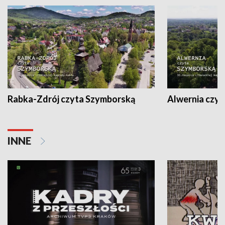
Rabka-Zdrój czyta Szymborską
Alwernia czy
INNE