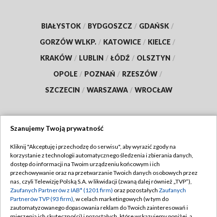
BIAŁYSTOK
/
BYDGOSZCZ
/
GDAŃSK
/
GORZÓW WLKP.
/
KATOWICE
/
KIELCE
/
KRAKÓW
/
LUBLIN
/
ŁÓDŹ
/
OLSZTYN
/
OPOLE
/
POZNAŃ
/
RZESZÓW
/
SZCZECIN
/
WARSZAWA
/
WROCŁAW
Szanujemy Twoją prywatność
Dołącz do nas:
Kliknij "Akceptuję i przechodzę do serwisu", aby wyrazić zgody na
korzystanie z technologii automatycznego śledzenia i zbierania danych,
TVP
dostęp do informacji na Twoim urządzeniu końcowym i ich
Abonament TVP
przechowywanie oraz na przetwarzanie Twoich danych osobowych przez
Regulamin TVP
nas, czyli Telewizję Polską S.A. w likwidacji (zwaną dalej również „TVP”),
Emisja w TVP
Zaufanych Partnerów z IAB* (1201 firm)
oraz pozostałych
Zaufanych
Polityka prywatności
Partnerów TVP (93 firm)
, w celach marketingowych (w tym do
Centrum informacji TVP
Moje zgody
zautomatyzowanego dopasowania reklam do Twoich zainteresowań i
mierzenia ich skuteczności) i pozostałych, które wskazujemy poniżej, a