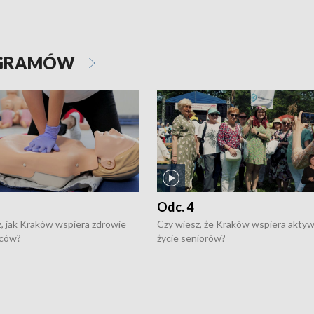
OGRAMÓW
Odc. 4
, jak Kraków wspiera zdrowie
Czy wiesz, że Kraków wspiera akty
ców?
życie seniorów?