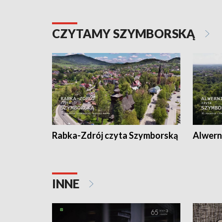
CZYTAMY SZYMBORSKĄ
Rabka-Zdrój czyta Szymborską
Alwern
INNE