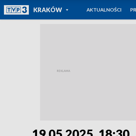
POWRÓT DO
KRAKÓW
AKTUALNOŚCI
P
TVP REGIONY
19.05.2025, 18:30