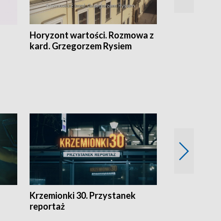
Horyzont wartości. Rozmowa z
Kulturalnie 
kard. Grzegorzem Rysiem
Krzemionki 30. Przystanek
Kraków - jak
reportaż