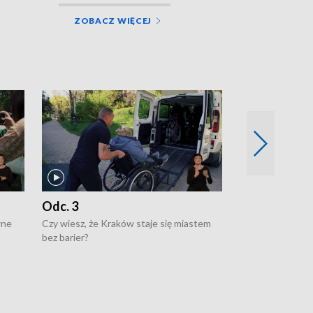
ZOBACZ WIĘCEJ
Odc. 3
Odc. 2
wne
Czy wiesz, że Kraków staje się miastem
Czy wiesz, że Kr
bez barier?
poprawia jakość 