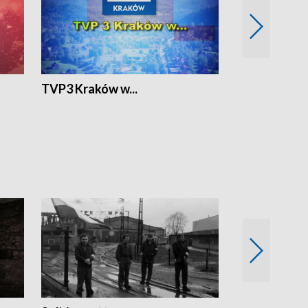
TVP3 Kraków w...
Ślizg