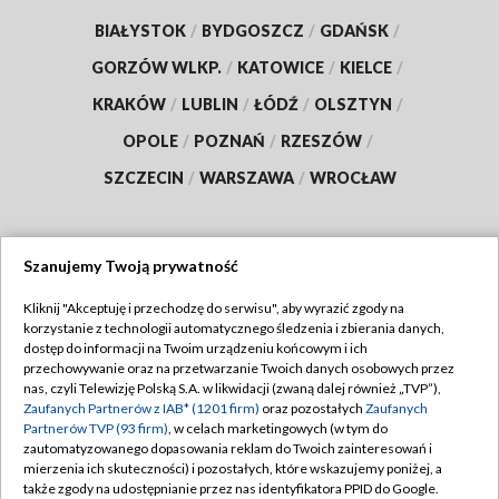
BIAŁYSTOK
/
BYDGOSZCZ
/
GDAŃSK
/
GORZÓW WLKP.
/
KATOWICE
/
KIELCE
/
KRAKÓW
/
LUBLIN
/
ŁÓDŹ
/
OLSZTYN
/
OPOLE
/
POZNAŃ
/
RZESZÓW
/
SZCZECIN
/
WARSZAWA
/
WROCŁAW
Szanujemy Twoją prywatność
Dołącz do nas:
Kliknij "Akceptuję i przechodzę do serwisu", aby wyrazić zgody na
korzystanie z technologii automatycznego śledzenia i zbierania danych,
TVP
dostęp do informacji na Twoim urządzeniu końcowym i ich
Abonament TVP
przechowywanie oraz na przetwarzanie Twoich danych osobowych przez
Regulamin TVP
nas, czyli Telewizję Polską S.A. w likwidacji (zwaną dalej również „TVP”),
Emisja w TVP
Zaufanych Partnerów z IAB* (1201 firm)
oraz pozostałych
Zaufanych
Polityka prywatności
Partnerów TVP (93 firm)
, w celach marketingowych (w tym do
Centrum informacji TVP
Moje zgody
zautomatyzowanego dopasowania reklam do Twoich zainteresowań i
mierzenia ich skuteczności) i pozostałych, które wskazujemy poniżej, a
Naziemna Telewizja Cyfrowa
Pomoc
także zgody na udostępnianie przez nas identyfikatora PPID do Google.