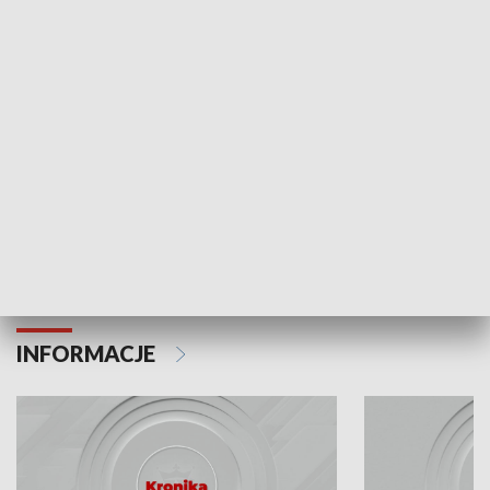
Odc. 6
Odc. 5
Czy wiesz, że Kraków inwestuje w edukację i
Czy wiesz, jak Kr
rozwój młodych?
mieszkańców?
INFORMACJE