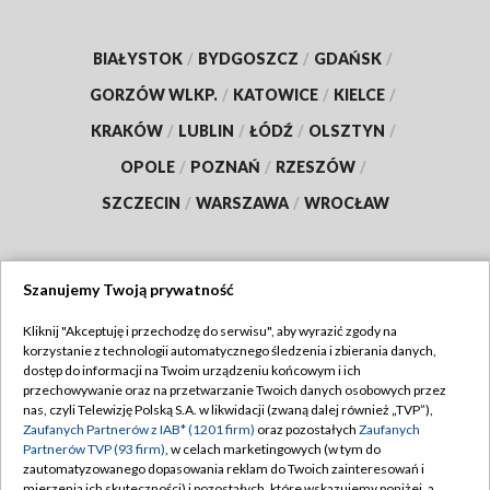
BIAŁYSTOK
/
BYDGOSZCZ
/
GDAŃSK
/
GORZÓW WLKP.
/
KATOWICE
/
KIELCE
/
KRAKÓW
/
LUBLIN
/
ŁÓDŹ
/
OLSZTYN
/
OPOLE
/
POZNAŃ
/
RZESZÓW
/
SZCZECIN
/
WARSZAWA
/
WROCŁAW
Szanujemy Twoją prywatność
Dołącz do nas:
Kliknij "Akceptuję i przechodzę do serwisu", aby wyrazić zgody na
korzystanie z technologii automatycznego śledzenia i zbierania danych,
TVP
dostęp do informacji na Twoim urządzeniu końcowym i ich
Abonament TVP
przechowywanie oraz na przetwarzanie Twoich danych osobowych przez
Regulamin TVP
nas, czyli Telewizję Polską S.A. w likwidacji (zwaną dalej również „TVP”),
Emisja w TVP
Zaufanych Partnerów z IAB* (1201 firm)
oraz pozostałych
Zaufanych
Polityka prywatności
Partnerów TVP (93 firm)
, w celach marketingowych (w tym do
Centrum informacji TVP
Moje zgody
zautomatyzowanego dopasowania reklam do Twoich zainteresowań i
mierzenia ich skuteczności) i pozostałych, które wskazujemy poniżej, a