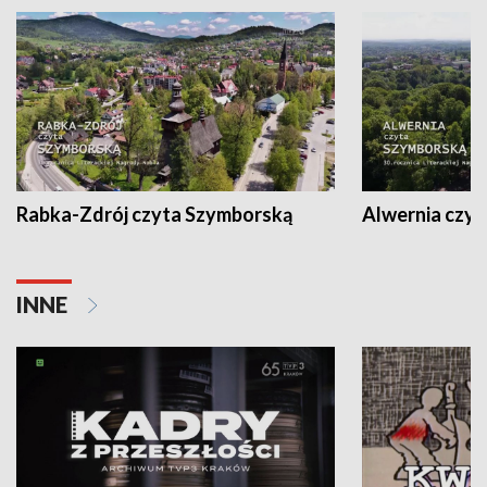
Rabka-Zdrój czyta Szymborską
Alwernia czy
INNE