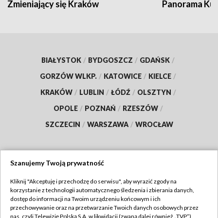
Zmieniający się Kraków
Panorama Kul
BIAŁYSTOK
/
BYDGOSZCZ
/
GDAŃSK
/
GORZÓW WLKP.
/
KATOWICE
/
KIELCE
/
KRAKÓW
/
LUBLIN
/
ŁÓDŹ
/
OLSZTYN
/
OPOLE
/
POZNAŃ
/
RZESZÓW
/
SZCZECIN
/
WARSZAWA
/
WROCŁAW
Szanujemy Twoją prywatność
Dołącz do nas:
Kliknij "Akceptuję i przechodzę do serwisu", aby wyrazić zgody na
korzystanie z technologii automatycznego śledzenia i zbierania danych,
TVP
dostęp do informacji na Twoim urządzeniu końcowym i ich
Abonament TVP
przechowywanie oraz na przetwarzanie Twoich danych osobowych przez
Regulamin TVP
nas, czyli Telewizję Polską S.A. w likwidacji (zwaną dalej również „TVP”),