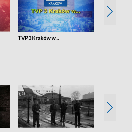
TVP3 Kraków w...
Ślizg