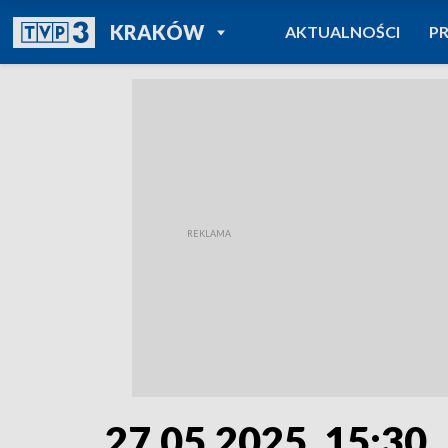
POWRÓT DO
KRAKÓW
AKTUALNOŚCI
P
TVP REGIONY
27.05.2025, 15:30