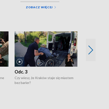
ZOBACZ WIĘCEJ
Odc. 3
Odc. 2
wne
Czy wiesz, że Kraków staje się miastem
Czy wiesz, że Kr
bez barier?
poprawia jakość 