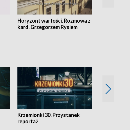
Horyzont wartości. Rozmowa z
Kulturalnie 
kard. Grzegorzem Rysiem
Krzemionki 30. Przystanek
Kraków - jak
reportaż