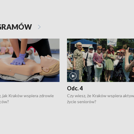
OGRAMÓW
Odc. 4
, jak Kraków wspiera zdrowie
Czy wiesz, że Kraków wspiera akty
ców?
życie seniorów?