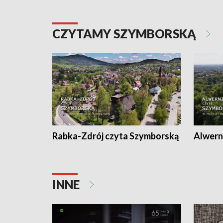
CZYTAMY SZYMBORSKĄ
Rabka-Zdrój czyta Szymborską
Alwern
INNE