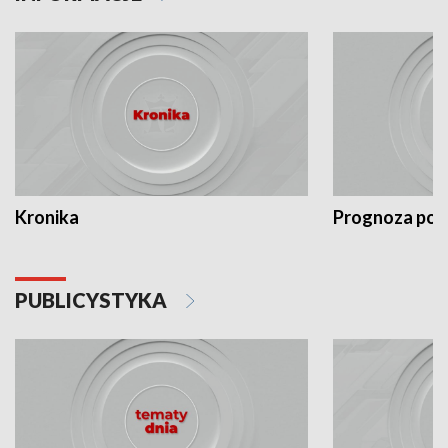
Kronika
Prognoza po
PUBLICYSTYKA