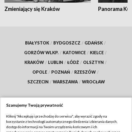
Zmieniający się Kraków
Panorama Kul
BIAŁYSTOK
/
BYDGOSZCZ
/
GDAŃSK
/
GORZÓW WLKP.
/
KATOWICE
/
KIELCE
/
KRAKÓW
/
LUBLIN
/
ŁÓDŹ
/
OLSZTYN
/
OPOLE
/
POZNAŃ
/
RZESZÓW
/
SZCZECIN
/
WARSZAWA
/
WROCŁAW
Szanujemy Twoją prywatność
Dołącz do nas:
Kliknij "Akceptuję i przechodzę do serwisu", aby wyrazić zgody na
korzystanie z technologii automatycznego śledzenia i zbierania danych,
TVP
dostęp do informacji na Twoim urządzeniu końcowym i ich