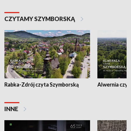
CZYTAMY SZYMBORSKĄ
Rabka-Zdrój czyta Szymborską
Alwernia czy
INNE