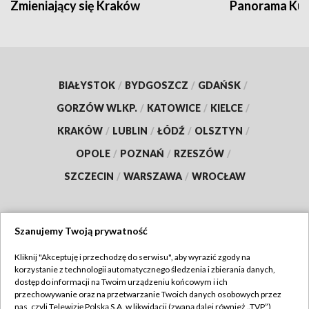
Zmieniający się Kraków
Panorama Kul
BIAŁYSTOK
/
BYDGOSZCZ
/
GDAŃSK
/
GORZÓW WLKP.
/
KATOWICE
/
KIELCE
/
KRAKÓW
/
LUBLIN
/
ŁÓDŹ
/
OLSZTYN
/
OPOLE
/
POZNAŃ
/
RZESZÓW
/
SZCZECIN
/
WARSZAWA
/
WROCŁAW
Szanujemy Twoją prywatność
Dołącz do nas:
Kliknij "Akceptuję i przechodzę do serwisu", aby wyrazić zgody na
korzystanie z technologii automatycznego śledzenia i zbierania danych,
TVP
dostęp do informacji na Twoim urządzeniu końcowym i ich
Abonament TVP
przechowywanie oraz na przetwarzanie Twoich danych osobowych przez
Regulamin TVP
nas, czyli Telewizję Polską S.A. w likwidacji (zwaną dalej również „TVP”),