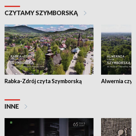
CZYTAMY SZYMBORSKĄ
Rabka-Zdrój czyta Szymborską
Alwernia czy
INNE