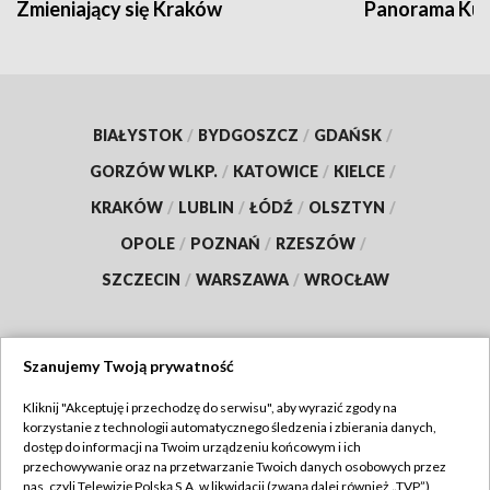
Zmieniający się Kraków
Panorama Kul
BIAŁYSTOK
/
BYDGOSZCZ
/
GDAŃSK
/
GORZÓW WLKP.
/
KATOWICE
/
KIELCE
/
KRAKÓW
/
LUBLIN
/
ŁÓDŹ
/
OLSZTYN
/
OPOLE
/
POZNAŃ
/
RZESZÓW
/
SZCZECIN
/
WARSZAWA
/
WROCŁAW
Szanujemy Twoją prywatność
Dołącz do nas:
Kliknij "Akceptuję i przechodzę do serwisu", aby wyrazić zgody na
korzystanie z technologii automatycznego śledzenia i zbierania danych,
TVP
dostęp do informacji na Twoim urządzeniu końcowym i ich
Abonament TVP
przechowywanie oraz na przetwarzanie Twoich danych osobowych przez
Regulamin TVP
nas, czyli Telewizję Polską S.A. w likwidacji (zwaną dalej również „TVP”),