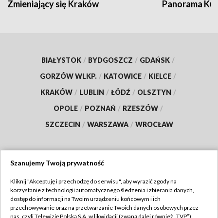
Zmieniający się Kraków
Panorama Kul
BIAŁYSTOK
/
BYDGOSZCZ
/
GDAŃSK
/
GORZÓW WLKP.
/
KATOWICE
/
KIELCE
/
KRAKÓW
/
LUBLIN
/
ŁÓDŹ
/
OLSZTYN
/
OPOLE
/
POZNAŃ
/
RZESZÓW
/
SZCZECIN
/
WARSZAWA
/
WROCŁAW
Szanujemy Twoją prywatność
Dołącz do nas:
Kliknij "Akceptuję i przechodzę do serwisu", aby wyrazić zgody na
korzystanie z technologii automatycznego śledzenia i zbierania danych,
TVP
dostęp do informacji na Twoim urządzeniu końcowym i ich
Abonament TVP
przechowywanie oraz na przetwarzanie Twoich danych osobowych przez
Regulamin TVP
nas, czyli Telewizję Polską S.A. w likwidacji (zwaną dalej również „TVP”),