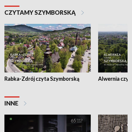
CZYTAMY SZYMBORSKĄ
Rabka-Zdrój czyta Szymborską
Alwernia czy
INNE