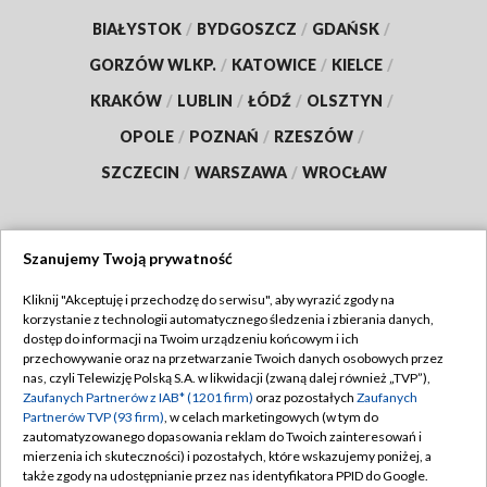
BIAŁYSTOK
/
BYDGOSZCZ
/
GDAŃSK
/
GORZÓW WLKP.
/
KATOWICE
/
KIELCE
/
KRAKÓW
/
LUBLIN
/
ŁÓDŹ
/
OLSZTYN
/
OPOLE
/
POZNAŃ
/
RZESZÓW
/
SZCZECIN
/
WARSZAWA
/
WROCŁAW
Szanujemy Twoją prywatność
Dołącz do nas:
Kliknij "Akceptuję i przechodzę do serwisu", aby wyrazić zgody na
korzystanie z technologii automatycznego śledzenia i zbierania danych,
TVP
dostęp do informacji na Twoim urządzeniu końcowym i ich
Abonament TVP
przechowywanie oraz na przetwarzanie Twoich danych osobowych przez
Regulamin TVP
nas, czyli Telewizję Polską S.A. w likwidacji (zwaną dalej również „TVP”),
Emisja w TVP
Zaufanych Partnerów z IAB* (1201 firm)
oraz pozostałych
Zaufanych
Polityka prywatności
Partnerów TVP (93 firm)
, w celach marketingowych (w tym do
Centrum informacji TVP
Moje zgody
zautomatyzowanego dopasowania reklam do Twoich zainteresowań i
mierzenia ich skuteczności) i pozostałych, które wskazujemy poniżej, a
Naziemna Telewizja Cyfrowa
Pomoc
także zgody na udostępnianie przez nas identyfikatora PPID do Google.