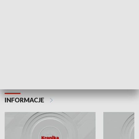
Odc. 6
Odc. 5
Czy wiesz, że Kraków inwestuje w edukację i
Czy wiesz, jak Kr
rozwój młodych?
mieszkańców?
INFORMACJE