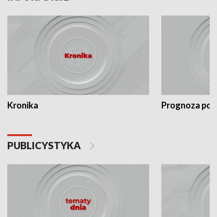
Kronika
Prognoza po
PUBLICYSTYKA