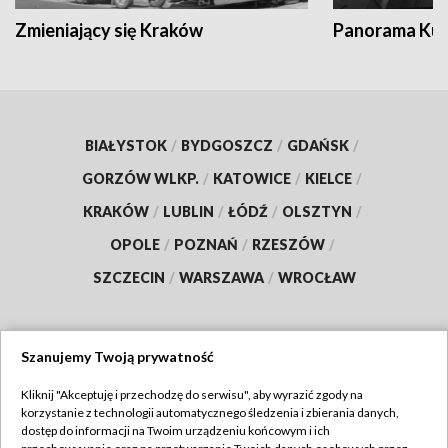
Zmieniający się Kraków
Panorama Kul
BIAŁYSTOK
/
BYDGOSZCZ
/
GDAŃSK
/
GORZÓW WLKP.
/
KATOWICE
/
KIELCE
/
KRAKÓW
/
LUBLIN
/
ŁÓDŹ
/
OLSZTYN
/
OPOLE
/
POZNAŃ
/
RZESZÓW
/
SZCZECIN
/
WARSZAWA
/
WROCŁAW
Szanujemy Twoją prywatność
Dołącz do nas:
Kliknij "Akceptuję i przechodzę do serwisu", aby wyrazić zgody na
korzystanie z technologii automatycznego śledzenia i zbierania danych,
TVP
dostęp do informacji na Twoim urządzeniu końcowym i ich