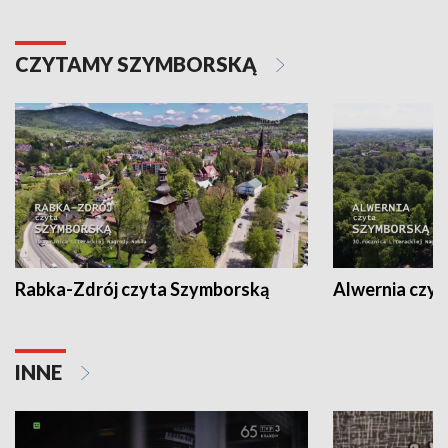
CZYTAMY SZYMBORSKĄ
Rabka-Zdrój czyta Szymborską
Alwernia czy
INNE