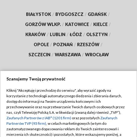
BIAŁYSTOK
/
BYDGOSZCZ
/
GDAŃSK
/
GORZÓW WLKP.
/
KATOWICE
/
KIELCE
/
KRAKÓW
/
LUBLIN
/
ŁÓDŹ
/
OLSZTYN
/
OPOLE
/
POZNAŃ
/
RZESZÓW
/
SZCZECIN
/
WARSZAWA
/
WROCŁAW
Szanujemy Twoją prywatność
Dołącz do nas:
Kliknij "Akceptuję i przechodzę do serwisu", aby wyrazić zgody na
korzystanie z technologii automatycznego śledzenia i zbierania danych,
TVP
dostęp do informacji na Twoim urządzeniu końcowym i ich
Abonament TVP
przechowywanie oraz na przetwarzanie Twoich danych osobowych przez
Regulamin TVP
nas, czyli Telewizję Polską S.A. w likwidacji (zwaną dalej również „TVP”),
Emisja w TVP
Zaufanych Partnerów z IAB* (1201 firm)
oraz pozostałych
Zaufanych
Polityka prywatności
Partnerów TVP (93 firm)
, w celach marketingowych (w tym do
Centrum informacji TVP
Moje zgody
zautomatyzowanego dopasowania reklam do Twoich zainteresowań i
mierzenia ich skuteczności) i pozostałych, które wskazujemy poniżej, a
Naziemna Telewizja Cyfrowa