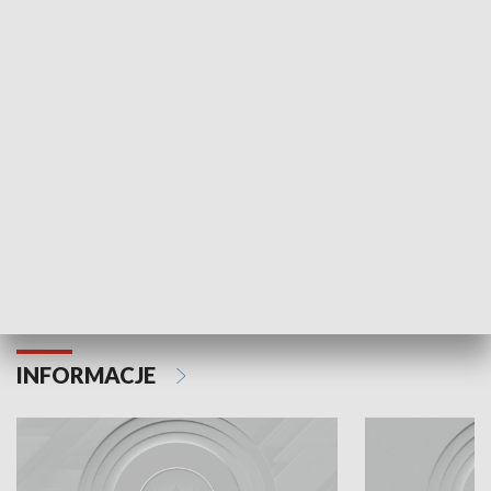
Odc. 6
Odc. 5
Czy wiesz, że Kraków inwestuje w edukację i
Czy wiesz, jak Kr
rozwój młodych?
mieszkańców?
INFORMACJE