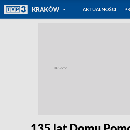
POWRÓT DO
KRAKÓW
AKTUALNOŚCI
P
TVP REGIONY
135 lat Domu Pomo