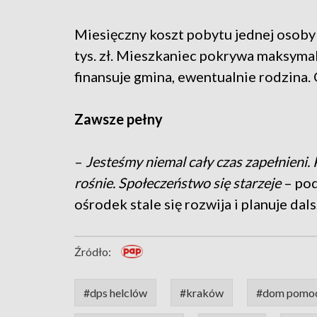
Miesięczny koszt pobytu jednej osoby wy
tys. zł. Mieszkaniec pokrywa maksyma
finansuje gmina, ewentualnie rodzina
Zawsze pełny
–
Jesteśmy niemal cały czas zapełnieni
rośnie. Społeczeństwo się starzeje
– pod
ośrodek stale się rozwija i planuje dal
Źródło:
#dps helclów
#kraków
#dom pomoc