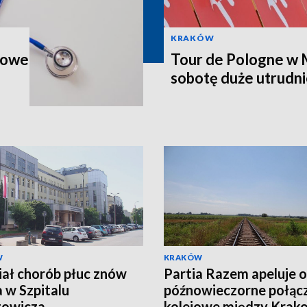
KRAKÓW
zkowe
Tour de Pologne w 
sobotę duże utrudni
W
KRAKÓW
ał chorób płuc znów
Partia Razem apeluje o
a w Szpitalu
późnowieczorne połąc
towicza
kolejowe między Kra