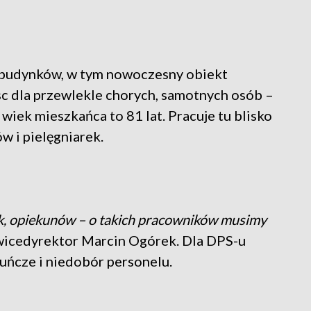
ęć budynków, w tym nowoczesny obiekt
sc dla przewlekle chorych, samotnych osób –
wiek mieszkańca to 81 lat. Pracuje tu blisko
 i pielęgniarek.
ek, opiekunów – o takich pracowników musimy
icedyrektor Marcin Ogórek. Dla DPS-u
uńcze i niedobór personelu.