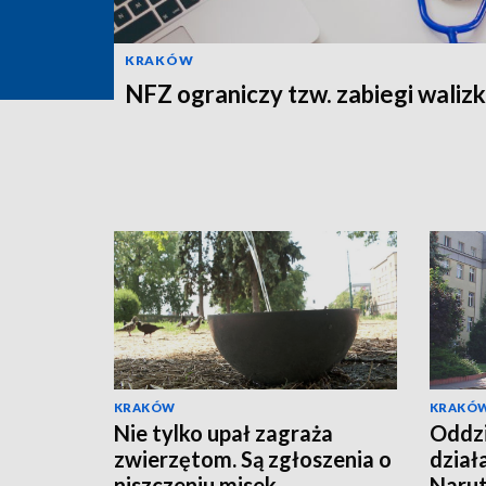
KRAKÓW
NFZ ograniczy tzw. zabiegi wali
KRAKÓW
KRAKÓ
Nie tylko upał zagraża
Oddzi
zwierzętom. Są zgłoszenia o
dział
niszczeniu misek
Naru