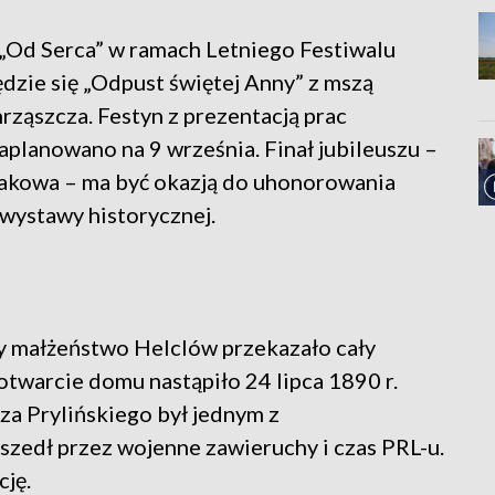
„Od Serca” w ramach Letniego Festiwalu
dzie się „Odpust świętej Anny” z mszą
ząszcza. Festyn z prezentacją prac
lanowano na 9 września. Finał jubileuszu –
rakowa – ma być okazją do uhonorowania
wystawy historycznej.
dy małżeństwo Helclów przekazało cały
otwarcie domu nastąpiło 24 lipca 1890 r.
a Prylińskiego był jednym z
szedł przez wojenne zawieruchy i czas PRL-u.
cję.