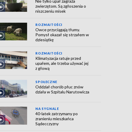
Nie tylko upał zagraża
zwierzętom. Są zgłoszenia o
niszczeniu misek
ROZMAITOŚCI
Owce przyciągają tłumy.
Pomysł okazał się strzałem w
dziesiątkę
ROZMAITOŚCI
Klimatyzacja ratuje przed
upałem, ale trzeba używać jej
z głową
SPOŁECZNE
Oddział chorób płuc znów
działa w Szpitalu Narutowicza
NA SYGNALE
40-latek zatrzymany po
zranieniu mieszkańca
Sądecczyzny