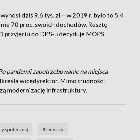
nosi dziś 9,6 tys. zł – w 2019 r. było to 5,4
lnie 70 proc. swoich dochodów. Resztę
. O przyjęciu do DPS-u decyduje MOPS.
. Po pandemii zapotrzebowanie na miejsca
kreśla wicedyrektor. Mimo trudności
szą modernizację infrastruktury.
y społecznej
#seniorzy