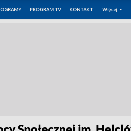
ROGRAMY
PROGRAM TV
KONTAKT
Więcej
cy Społecznej im. Helcl