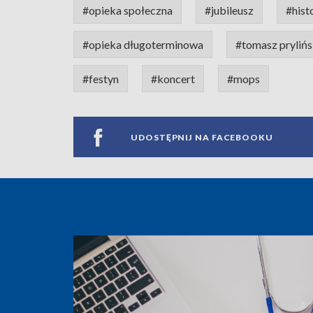
#opieka społeczna
#jubileusz
#hist
#opieka długoterminowa
#tomasz prylińs
#festyn
#koncert
#mops
UDOSTĘPNIJ NA FACEBOOKU