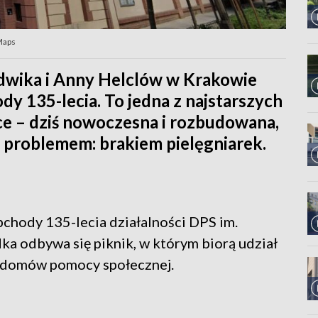
Maps
dwika i Anny Helclów w Krakowie
y 135-lecia. To jedna z najstarszych
ce – dziś nowoczesna i rozbudowana,
 problemem: brakiem pielęgniarek.
bchody 135-lecia działalności DPS im.
ka odbywa się piknik, w którym biorą udział
 domów pomocy społecznej.