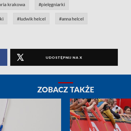
oria krakowa
#pielęgniarki
ki
#ludwik helcel
#anna helcel
UDOSTĘPNIJ NA X
ZOBACZ TAKŻE