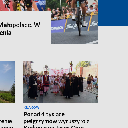
Małopolsce. W
enia
KRAKÓW
Ponad 4 tysiące
zenie
pielgrzymów wyruszyło z
kowem
Krakowa na Jasną Górę