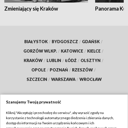
Zmieniający się Kraków
Panorama Kul
BIAŁYSTOK
/
BYDGOSZCZ
/
GDAŃSK
/
GORZÓW WLKP.
/
KATOWICE
/
KIELCE
/
KRAKÓW
/
LUBLIN
/
ŁÓDŹ
/
OLSZTYN
/
OPOLE
/
POZNAŃ
/
RZESZÓW
/
SZCZECIN
/
WARSZAWA
/
WROCŁAW
Szanujemy Twoją prywatność
Dołącz do nas:
Kliknij "Akceptuję i przechodzę do serwisu", aby wyrazić zgody na
korzystanie z technologii automatycznego śledzenia i zbierania danych,
TVP
dostęp do informacji na Twoim urządzeniu końcowym i ich