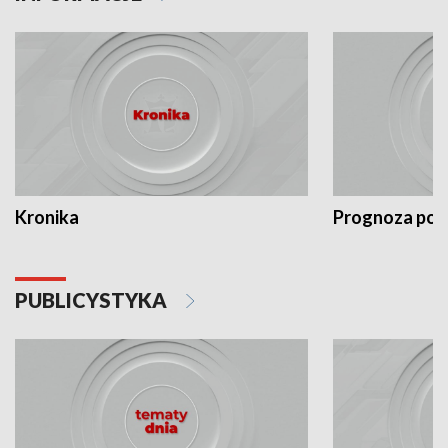
Kronika
Prognoza po
PUBLICYSTYKA