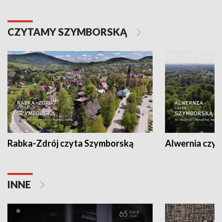
CZYTAMY SZYMBORSKĄ
Rabka-Zdrój czyta Szymborską
Alwernia czy
INNE