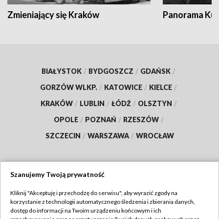
Zmieniający się Kraków
Panorama Kul
BIAŁYSTOK
/
BYDGOSZCZ
/
GDAŃSK
/
GORZÓW WLKP.
/
KATOWICE
/
KIELCE
/
KRAKÓW
/
LUBLIN
/
ŁÓDŹ
/
OLSZTYN
/
OPOLE
/
POZNAŃ
/
RZESZÓW
/
SZCZECIN
/
WARSZAWA
/
WROCŁAW
Szanujemy Twoją prywatność
Dołącz do nas:
Kliknij "Akceptuję i przechodzę do serwisu", aby wyrazić zgody na
korzystanie z technologii automatycznego śledzenia i zbierania danych,
TVP
dostęp do informacji na Twoim urządzeniu końcowym i ich