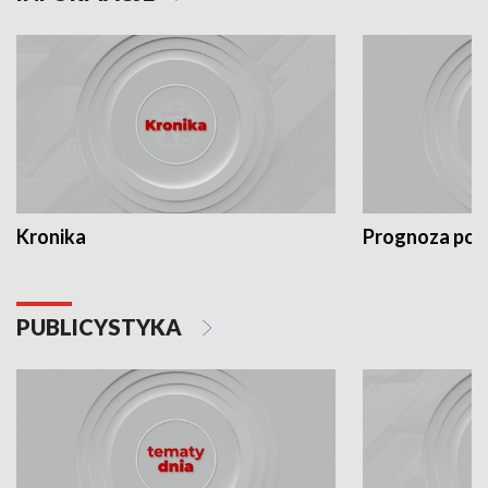
Kronika
Prognoza po
PUBLICYSTYKA