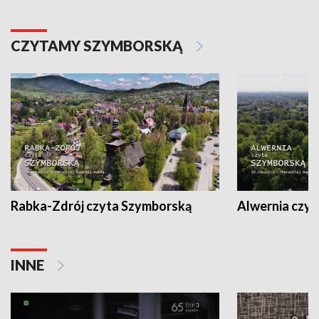
CZYTAMY SZYMBORSKĄ
Rabka-Zdrój czyta Szymborską
Alwernia czy
INNE