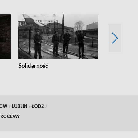
Solidarność
Trudne lata
KÓW
/
LUBLIN
/
ŁÓDŹ
/
ROCŁAW