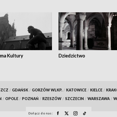
ma Kultury
Dziedzictwo
SZCZ
/
GDAŃSK
/
GORZÓW WLKP.
/
KATOWICE
/
KIELCE
/
KRA
N
/
OPOLE
/
POZNAŃ
/
RZESZÓW
/
SZCZECIN
/
WARSZAWA
/
W
Dołącz do nas: