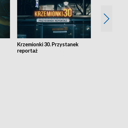
Krzemionki 30. Przystanek
Kraków - jak
reportaż