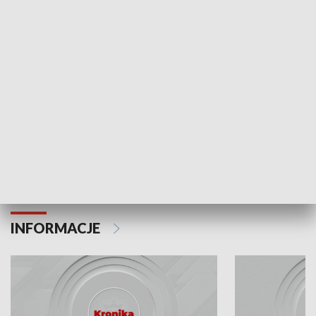
Odc. 6
Odc. 5
Czy wiesz, że Kraków inwestuje w edukację i
Czy wiesz, jak Kr
rozwój młodych?
mieszkańców?
INFORMACJE