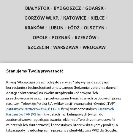
BIAŁYSTOK
/
BYDGOSZCZ
/
GDAŃSK
/
GORZÓW WLKP.
/
KATOWICE
/
KIELCE
/
KRAKÓW
/
LUBLIN
/
ŁÓDŹ
/
OLSZTYN
/
OPOLE
/
POZNAŃ
/
RZESZÓW
/
SZCZECIN
/
WARSZAWA
/
WROCŁAW
Szanujemy Twoją prywatność
Dołącz do nas:
Kliknij "Akceptuję i przechodzę do serwisu", aby wyrazić zgody na
korzystanie z technologii automatycznego śledzenia i zbierania danych,
TVP
dostęp do informacji na Twoim urządzeniu końcowym i ich
Abonament TVP
przechowywanie oraz na przetwarzanie Twoich danych osobowych przez
Regulamin TVP
nas, czyli Telewizję Polską S.A. w likwidacji (zwaną dalej również „TVP”),
Emisja w TVP
Zaufanych Partnerów z IAB* (1201 firm)
oraz pozostałych
Zaufanych
Polityka prywatności
Partnerów TVP (93 firm)
, w celach marketingowych (w tym do
Centrum informacji TVP
Moje zgody
zautomatyzowanego dopasowania reklam do Twoich zainteresowań i
mierzenia ich skuteczności) i pozostałych, które wskazujemy poniżej, a
Naziemna Telewizja Cyfrowa
Pomoc
także zgody na udostępnianie przez nas identyfikatora PPID do Google.