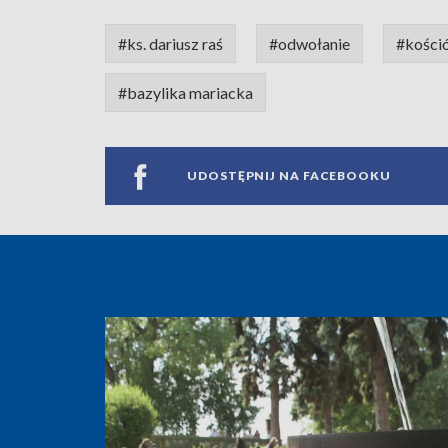
#ks. dariusz raś
#odwołanie
#kości
#bazylika mariacka
UDOSTĘPNIJ NA FACEBOOKU