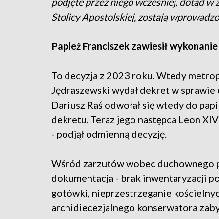
podjęte przez niego wcześniej, dotąd w
Stolicy Apostolskiej, zostają wprowadzo
Papież Franciszek zawiesił wykonanie
To decyzja z 2023 roku. Wtedy metro
Jędraszewski wydał dekret w sprawie o
Dariusz Raś odwołał się wtedy do papi
dekretu. Teraz jego następca Leon XIV 
- podjął odmienną decyzję.
Wśród zarzutów wobec duchownego poj
dokumentacja - brak inwentaryzacji p
gotówki, nieprzestrzeganie kościelnyc
archidiecezjalnego konserwatora zab