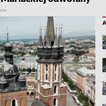
AKÓW
A