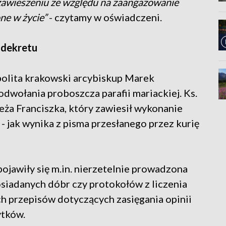
 zawieszeniu ze względu na zaangażowanie
ne w życie”
- czytamy w oświadczeni.
 dekretu
polita krakowski arcybiskup Marek
dwołania proboszcza parafii mariackiej. Ks.
eża Franciszka, który zawiesił wykonanie
- jak wynika z pisma przesłanego przez kurię
awiły się m.in. nierzetelnie prowadzona
osiadanych dóbr czy protokołów z liczenia
h przepisów dotyczących zasięgania opinii
ytków.