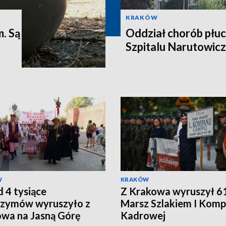
KRAKÓW
m. Są
Oddział chorób płuc
Szpitalu Narutowic
W
KRAKÓW
 4 tysiące
Z Krakowa wyruszył 61
rzymów wyruszyło z
Marsz Szlakiem I Komp
wa na Jasną Górę
Kadrowej