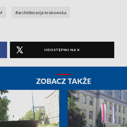
ół
#archidiecezja krakowska
UDOSTĘPNIJ NA X
ZOBACZ TAKŻE