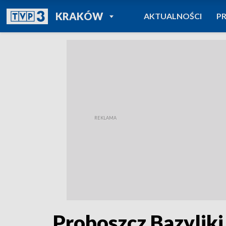
POWRÓT DO
KRAKÓW
AKTUALNOŚCI
P
TVP REGIONY
Proboszcz Bazylik