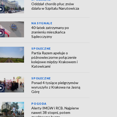
Oddział chorób płuc znów
działa w Szpitalu Narutowicza
NA SYGNALE
40-latek zatrzymany po
zranieniu mieszkańca
Sądecczyzny
SPOŁECZNE
Partia Razem apeluje o
późnowieczorne połączenie
kolejowe między Krakowem i
Katowicami
SPOŁECZNE
Ponad 4 tysiące pielgrzymów
wyruszyło z Krakowa na Jasną
Górę
POGODA
Alerty IMGW i RCB. Najpierw
nawet 38 stopni, potem
gwałtowne burze