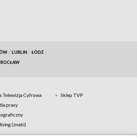
KÓW
/
LUBLIN
/
ŁÓDŹ
/
ROCŁAW
 Telewizja Cyfrowa
Sklep TVP
la prasy
tograficzny
sing (znaki)