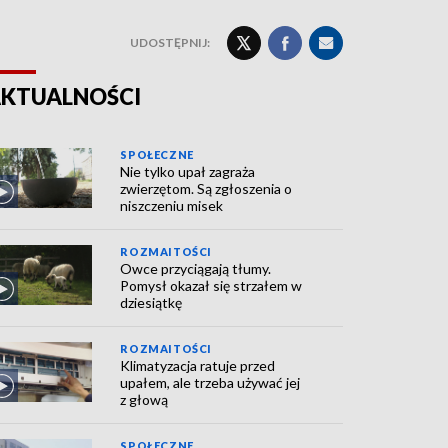
UDOSTĘPNIJ:
KTUALNOŚCI
SPOŁECZNE
Nie tylko upał zagraża
zwierzętom. Są zgłoszenia o
niszczeniu misek
ROZMAITOŚCI
Owce przyciągają tłumy.
Pomysł okazał się strzałem w
dziesiątkę
ROZMAITOŚCI
Klimatyzacja ratuje przed
upałem, ale trzeba używać jej
z głową
SPOŁECZNE