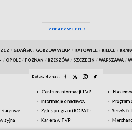
ZOBACZ WIĘCEJ
SZCZ
/
GDAŃSK
/
GORZÓW WLKP.
/
KATOWICE
/
KIELCE
/
KRA
N
/
OPOLE
/
POZNAŃ
/
RZESZÓW
/
SZCZECIN
/
WARSZAWA
/
W
Dołącz do nas:
Centrum informacji TVP
Naziemna
Informacje o nadawcy
Program d
zetargowe
Zgłoś program (ROPAT)
Serwis fo
wizyjna
Kariera w TVP
Merchandi