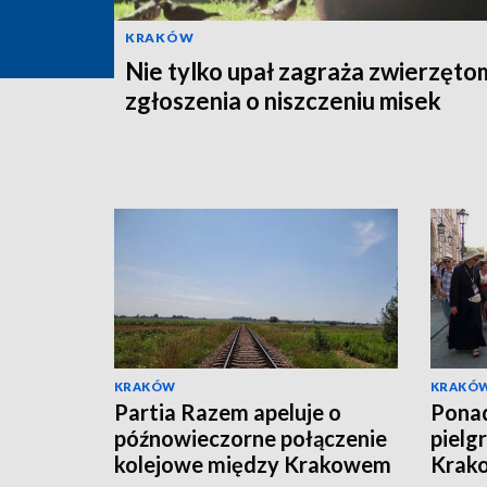
KRAKÓW
Nie tylko upał zagraża zwierzęto
zgłoszenia o niszczeniu misek
KRAKÓW
KRAKÓ
Partia Razem apeluje o
Ponad
późnowieczorne połączenie
pielg
kolejowe między Krakowem
Krako