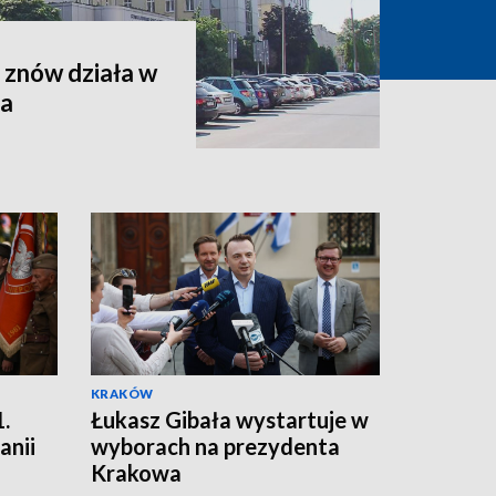
 znów działa w
za
KRAKÓW
.
Łukasz Gibała wystartuje w
anii
wyborach na prezydenta
Krakowa