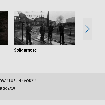
Solidarność
Trudne lata
KÓW
/
LUBLIN
/
ŁÓDŹ
/
ROCŁAW