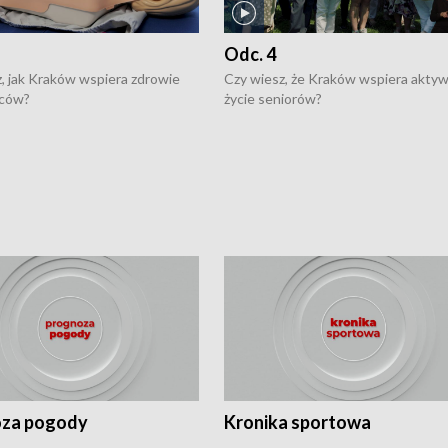
Odc. 4
, jak Kraków wspiera zdrowie
Czy wiesz, że Kraków wspiera akty
ców?
życie seniorów?
za pogody
Kronika sportowa