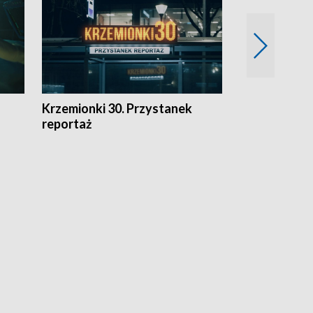
Krzemionki 30. Przystanek
Kraków - jak
reportaż