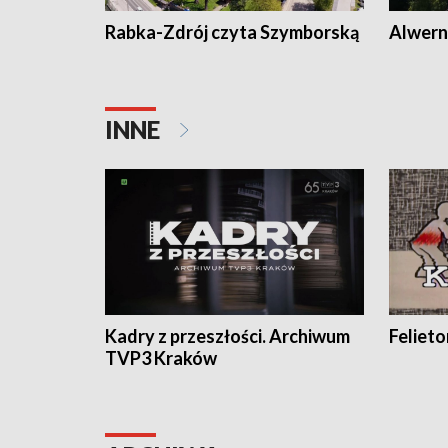
Rabka-Zdrój czyta Szymborską
Alwern
INNE
Kadry z przeszłości. Archiwum
Feliet
TVP3 Kraków