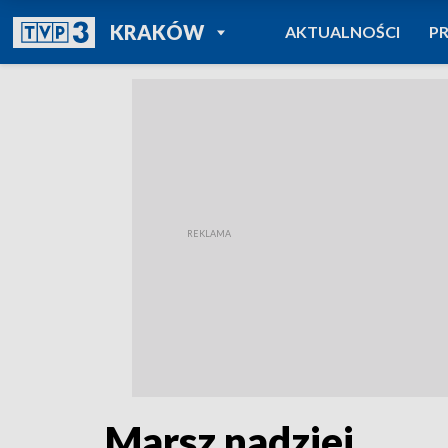
POWRÓT DO
KRAKÓW
AKTUALNOŚCI
P
TVP REGIONY
Marsz nadziei