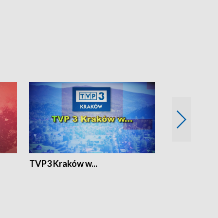
TVP3 Kraków w...
Ślizg