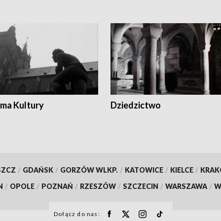
ma Kultury
Dziedzictwo
SZCZ
/
GDAŃSK
/
GORZÓW WLKP.
/
KATOWICE
/
KIELCE
/
KRA
N
/
OPOLE
/
POZNAŃ
/
RZESZÓW
/
SZCZECIN
/
WARSZAWA
/
W
Dołącz do nas: