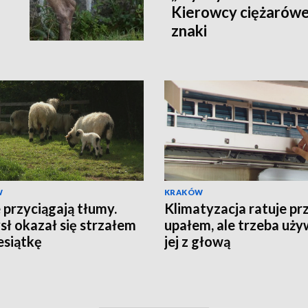
Kierowcy ciężarówe
znaki
W
KRAKÓW
przyciągają tłumy.
Klimatyzacja ratuje pr
ł okazał się strzałem
upałem, ale trzeba uż
esiątkę
jej z głową