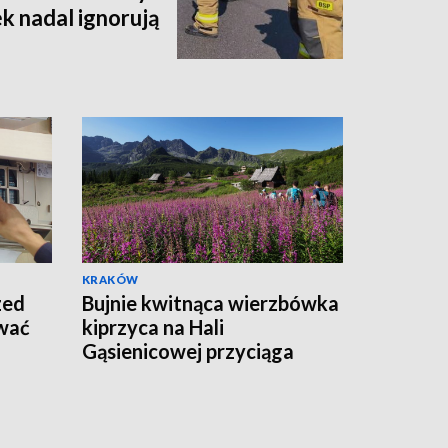
k nadal ignorują
KRAKÓW
zed
Bujnie kwitnąca wierzbówka
ywać
kiprzyca na Hali
Gąsienicowej przyciąga
tłumy turystów