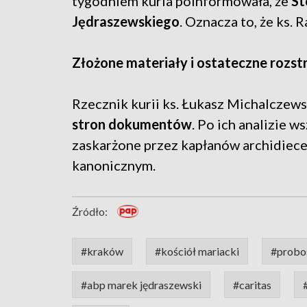
tygodniem kuria poinformowała, że
St
Jędraszewskiego
. Oznacza to, że ks. 
Złożone materiały i ostateczne rozst
Rzecznik kurii ks. Łukasz Michalczewsk
stron dokumentów
. Po ich analizie w
zaskarżone przez kapłanów archidiece
kanonicznym.
Źródło:
#kraków
#kościół mariacki
#probo
#abp marek jędraszewski
#caritas