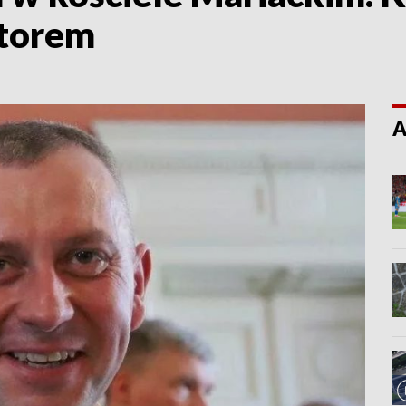
torem
A