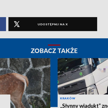
UDOSTĘPNIJ NA X
ZOBACZ TAKŻE
KRAKÓW
„Słynny wiadukt” z