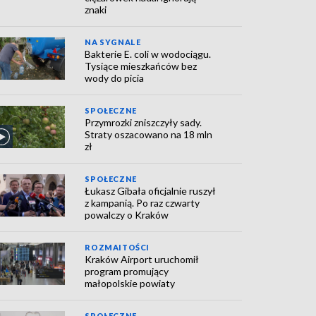
znaki
NA SYGNALE
Bakterie E. coli w wodociągu.
Tysiące mieszkańców bez
wody do picia
SPOŁECZNE
Przymrozki zniszczyły sady.
Straty oszacowano na 18 mln
zł
SPOŁECZNE
Łukasz Gibała oficjalnie ruszył
z kampanią. Po raz czwarty
powalczy o Kraków
ROZMAITOŚCI
Kraków Airport uruchomił
program promujący
małopolskie powiaty
SPOŁECZNE