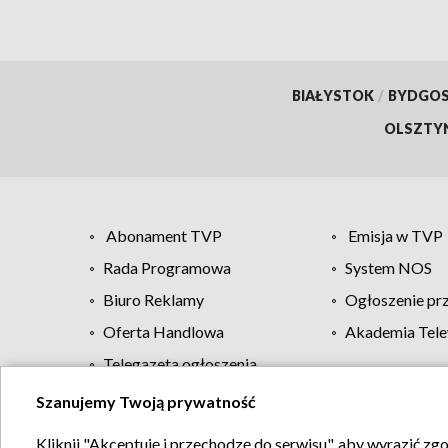
BIAŁYSTOK
/
BYDGO
OLSZTY
Abonament TVP
Emisja w TVP
Rada Programowa
System NOS
Biuro Reklamy
Ogłoszenie pr
Oferta Handlowa
Akademia Tele
Telegazeta ogłoszenia
Szanujemy Twoją prywatność
Regulamin TVP
Kliknij "Akceptuję i przechodzę do serwisu", aby wyrazić zg