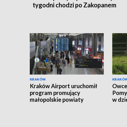
tygodni chodzi po Zakopanem
KRAKÓW
KRAKÓ
Kraków Airport uruchomił
Owce 
program promujący
Pomys
małopolskie powiaty
w dzi