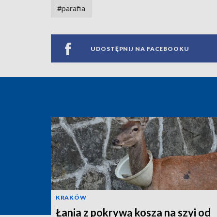
#parafia
UDOSTĘPNIJ NA FACEBOOKU
KRAKÓW
Łania z pokrywą kosza na szyi od