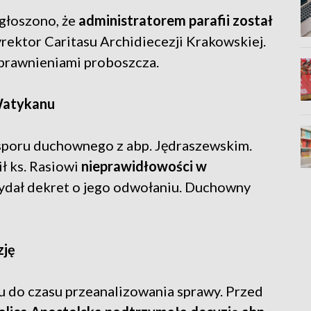
głoszono, że
administratorem parafii został
rektor Caritasu Archidiecezji Krakowskiej.
uprawnieniami proboszcza.
 Watykanu
sporu duchownego z abp. Jędraszewskim.
ł ks. Rasiowi
nieprawidłowości w
ydał dekret o jego odwołaniu. Duchowny
zję
 do czasu przeanalizowania sprawy. Przed