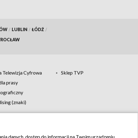
KÓW
/
LUBLIN
/
ŁÓDŹ
/
ROCŁAW
 Telewizja Cyfrowa
Sklep TVP
la prasy
tograficzny
sing (znaki)
klamy
Kontakt
rania danych, dostęp do informacji na Twoim urządzeniu