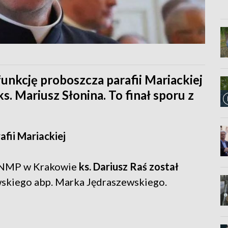
 funkcję proboszcza parafii Mariackiej
s. Mariusz Słonina. To finał sporu z
fii Mariackiej
a NMP w Krakowie
ks. Dariusz Raś został
skiego abp. Marka Jędraszewskiego.