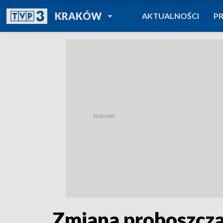
POWRÓT DO
KRAKÓW
AKTUALNOŚCI
P
TVP REGIONY
Zmiana proboszcza 