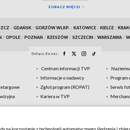
ZOBACZ WIĘCEJ
SZCZ
/
GDAŃSK
/
GORZÓW WLKP.
/
KATOWICE
/
KIELCE
/
KRA
N
/
OPOLE
/
POZNAŃ
/
RZESZÓW
/
SZCZECIN
/
WARSZAWA
/
W
Dołącz do nas:
Centrum informacji TVP
Naziemna
Informacje o nadawcy
Program d
zetargowe
Zgłoś program (ROPAT)
Serwis fo
wizyjna
Kariera w TVP
Merchandi
Polityka prywatności
Moje zgody
Pomoc
Biuro re
ody na korzystanie z technologii automatycznego śledzenia i zbie