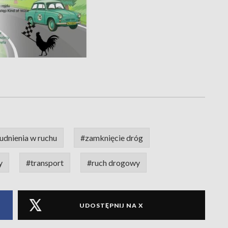
udnienia w ruchu
#zamknięcie dróg
y
#transport
#ruch drogowy
UDOSTĘPNIJ NA X