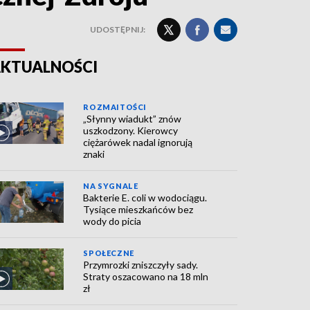
UDOSTĘPNIJ:
KTUALNOŚCI
ROZMAITOŚCI
„Słynny wiadukt” znów
uszkodzony. Kierowcy
ciężarówek nadal ignorują
znaki
NA SYGNALE
Bakterie E. coli w wodociągu.
Tysiące mieszkańców bez
wody do picia
SPOŁECZNE
Przymrozki zniszczyły sady.
Straty oszacowano na 18 mln
zł