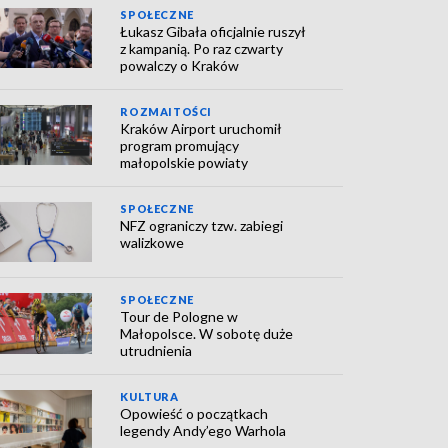
SPOŁECZNE
Łukasz Gibała oficjalnie ruszył
z kampanią. Po raz czwarty
powalczy o Kraków
ROZMAITOŚCI
Kraków Airport uruchomił
program promujący
małopolskie powiaty
SPOŁECZNE
NFZ ograniczy tzw. zabiegi
walizkowe
SPOŁECZNE
Tour de Pologne w
Małopolsce. W sobotę duże
utrudnienia
KULTURA
Opowieść o początkach
legendy Andy’ego Warhola