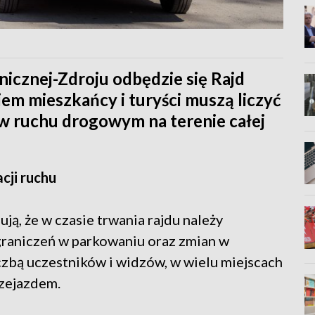
icznej-Zdroju odbędzie się Rajd
m mieszkańcy i turyści muszą liczyć
w ruchu drogowym na terenie całej
cji ruchu
ją, że w czasie trwania rajdu należy
graniczeń w parkowaniu oraz zmian w
iczbą uczestników i widzów, w wielu miejscach
rzejazdem.