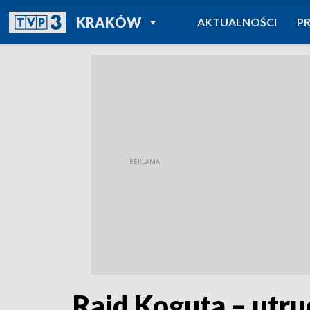
POWRÓT DO
KRAKÓW
AKTUALNOŚCI
P
TVP REGIONY
Rajd Koguta – utru