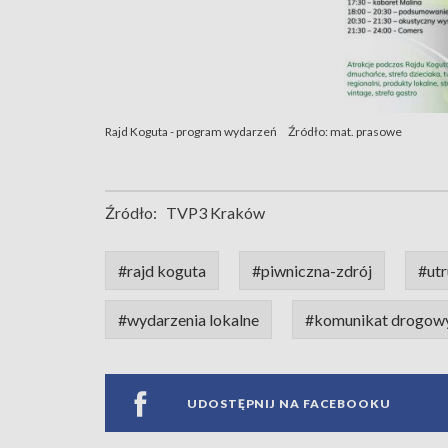
Rajd Koguta - program wydarzeń
Źródło: mat. prasowe
Źródło:
TVP3 Kraków
#rajd koguta
#piwniczna-zdrój
#utr
#wydarzenia lokalne
#komunikat drogow
UDOSTĘPNIJ NA FACEBOOKU