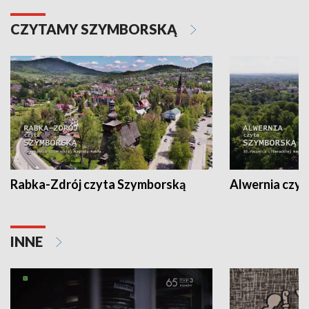
CZYTAMY SZYMBORSKĄ
Rabka-Zdrój czyta Szymborską
Alwernia czy
INNE