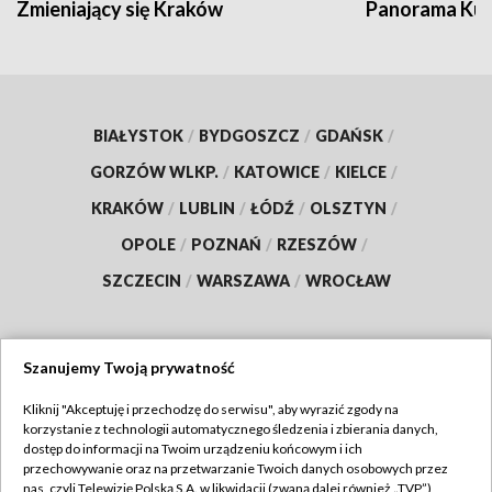
Zmieniający się Kraków
Panorama Kul
BIAŁYSTOK
/
BYDGOSZCZ
/
GDAŃSK
/
GORZÓW WLKP.
/
KATOWICE
/
KIELCE
/
KRAKÓW
/
LUBLIN
/
ŁÓDŹ
/
OLSZTYN
/
OPOLE
/
POZNAŃ
/
RZESZÓW
/
SZCZECIN
/
WARSZAWA
/
WROCŁAW
Szanujemy Twoją prywatność
Dołącz do nas:
Kliknij "Akceptuję i przechodzę do serwisu", aby wyrazić zgody na
korzystanie z technologii automatycznego śledzenia i zbierania danych,
TVP
dostęp do informacji na Twoim urządzeniu końcowym i ich
Abonament TVP
przechowywanie oraz na przetwarzanie Twoich danych osobowych przez
Regulamin TVP
nas, czyli Telewizję Polską S.A. w likwidacji (zwaną dalej również „TVP”),