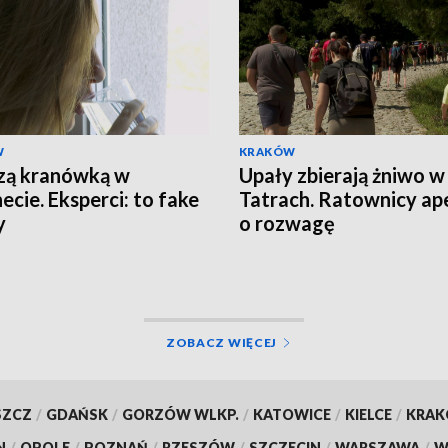
W
KRAKÓW
zą kranówką w
Upały zbierają żniwo w
ecie. Eksperci: to fake
Tatrach. Ratownicy ape
y
o rozwagę
ZOBACZ WIĘCEJ
SZCZ
/
GDAŃSK
/
GORZÓW WLKP.
/
KATOWICE
/
KIELCE
/
KRA
N
/
OPOLE
/
POZNAŃ
/
RZESZÓW
/
SZCZECIN
/
WARSZAWA
/
W