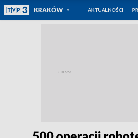
POWRÓT DO
KRAKÓW
AKTUALNOŚCI
P
TVP REGIONY
500 operacji robot