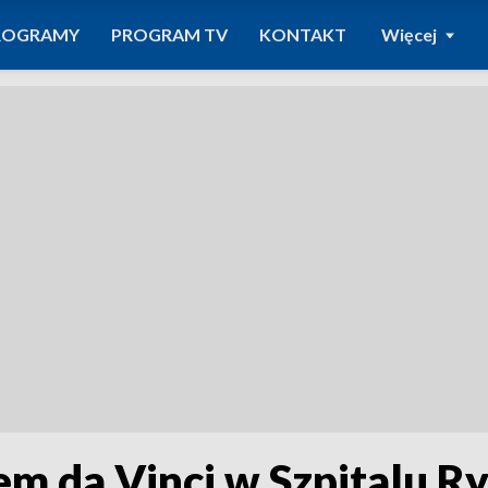
ROGRAMY
PROGRAM TV
KONTAKT
Więcej
em da Vinci w Szpitalu R