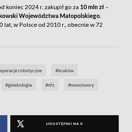
od koniec 2024 r. zakupił go za
10 mln zł
–
łkowski Województwa Małopolskiego
.
0 lat, w Polsce od 2010 r., obecnie w 72
operacje robotyczne
#kraków
#ginekologia
#nfz
#nowotwory
UDOSTĘPNIJ NA X