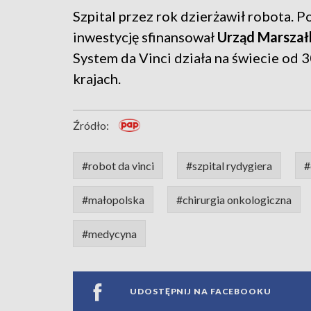
Szpital przez rok dzierżawił robota. P
inwestycję sfinansował
Urząd Marsza
System da Vinci działa na świecie od 3
krajach.
Źródło:
#robot da vinci
#szpital rydygiera
#
#małopolska
#chirurgia onkologiczna
#medycyna
UDOSTĘPNIJ NA FACEBOOKU