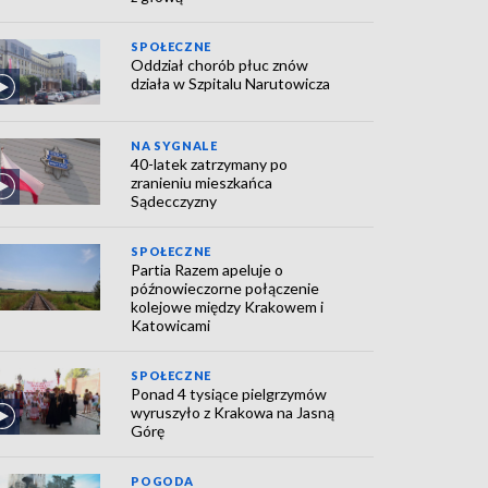
SPOŁECZNE
Oddział chorób płuc znów
działa w Szpitalu Narutowicza
NA SYGNALE
40-latek zatrzymany po
zranieniu mieszkańca
Sądecczyzny
SPOŁECZNE
Partia Razem apeluje o
późnowieczorne połączenie
kolejowe między Krakowem i
Katowicami
SPOŁECZNE
Ponad 4 tysiące pielgrzymów
wyruszyło z Krakowa na Jasną
Górę
POGODA