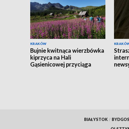
KRAKÓW
KRAKÓ
Bujnie kwitnąca wierzbówka
Stras
kiprzyca na Hali
intern
Gąsienicowej przyciąga
news
tłumy turystów
BIAŁYSTOK
/
BYDGO
OLSZTY