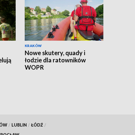
KRAKÓW
Nowe skutery, quady i
lują
łodzie dla ratowników
WOPR
KÓW
/
LUBLIN
/
ŁÓDŹ
/
ROCŁAW