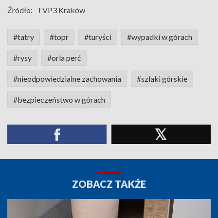
Źródło:
TVP3 Kraków
#tatry
#topr
#turyści
#wypadki w górach
#rysy
#orla perć
#nieodpowiedzialne zachowania
#szlaki górskie
#bezpieczeństwo w górach
ZOBACZ TAKŻE