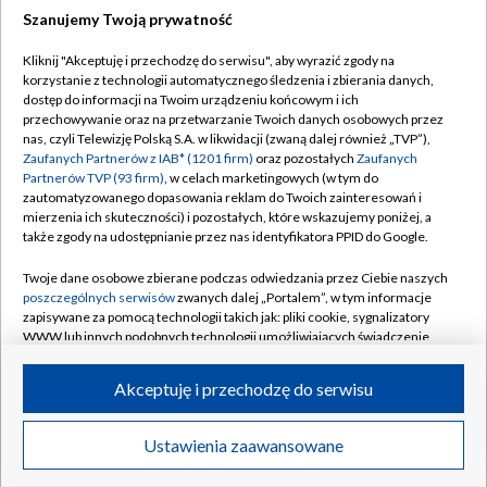
Szanujemy Twoją prywatność
Dołącz do nas:
Kliknij "Akceptuję i przechodzę do serwisu", aby wyrazić zgody na
korzystanie z technologii automatycznego śledzenia i zbierania danych,
TVP
dostęp do informacji na Twoim urządzeniu końcowym i ich
Abonament TVP
przechowywanie oraz na przetwarzanie Twoich danych osobowych przez
Regulamin TVP
nas, czyli Telewizję Polską S.A. w likwidacji (zwaną dalej również „TVP”),
Emisja w TVP
Polityka prywatności
Zaufanych Partnerów z IAB* (1201 firm)
oraz pozostałych
Zaufanych
Partnerów TVP (93 firm)
, w celach marketingowych (w tym do
Centrum informacji TVP
Moje zgody
zautomatyzowanego dopasowania reklam do Twoich zainteresowań i
mierzenia ich skuteczności) i pozostałych, które wskazujemy poniżej, a
Naziemna Telewizja Cyfrowa
Pomoc
także zgody na udostępnianie przez nas identyfikatora PPID do Google.
Sklep TVP
Biuro reklamy
Twoje dane osobowe zbierane podczas odwiedzania przez Ciebie naszych
Rada Programowa
Kontakt
poszczególnych serwisów
zwanych dalej „Portalem”, w tym informacje
zapisywane za pomocą technologii takich jak: pliki cookie, sygnalizatory
System NOS
WWW lub innych podobnych technologii umożliwiających świadczenie
dopasowanych i bezpiecznych usług, personalizację treści oraz reklam,
Informacje o nadawcy
Kanały
udostępnianie funkcji mediów społecznościowych oraz analizowanie
Akceptuję i przechodzę do serwisu
ruchu w Internecie.
Program dla prasy
©2026 Telewizja Polska S.A. w likwidacji
Biuro Reklamy
Twoje dane osobowe zbierane podczas odwiedzania przez Ciebie
Ustawienia zaawansowane
poszczególnych serwisów
na Portalu, takie jak adresy IP, identyfikatory
Ogłoszenie przetargowe
Twoich urządzeń końcowych i identyfikatory plików cookie, informacje o