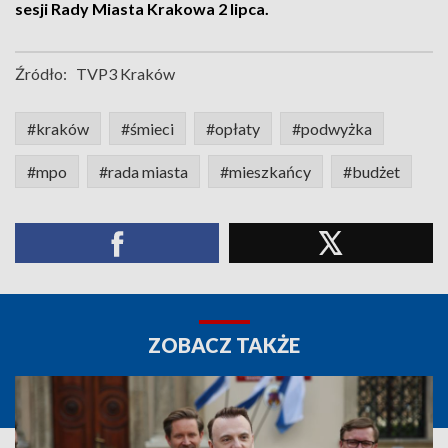
sesji Rady Miasta Krakowa 2 lipca.
Źródło:
TVP3 Kraków
#kraków
#śmieci
#opłaty
#podwyżka
#mpo
#rada miasta
#mieszkańcy
#budżet
ZOBACZ TAKŻE