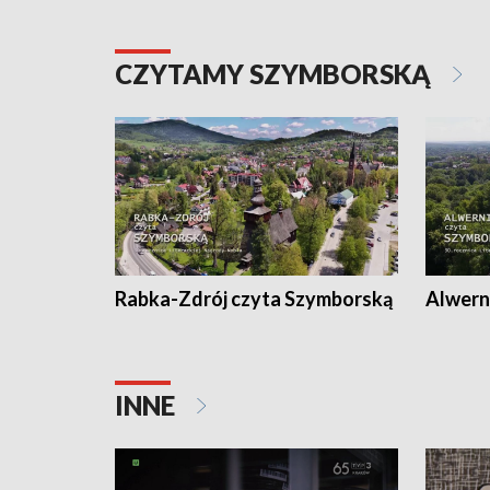
CZYTAMY SZYMBORSKĄ
Rabka-Zdrój czyta Szymborską
Alwern
INNE