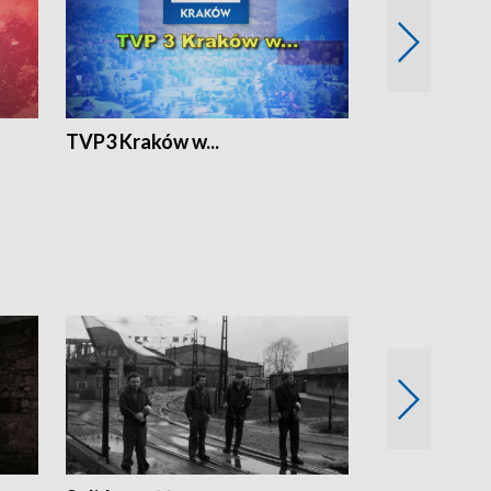
TVP3 Kraków w...
Ślizg