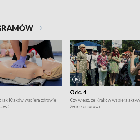
OGRAMÓW
Odc. 4
, jak Kraków wspiera zdrowie
Czy wiesz, że Kraków wspiera akty
ców?
życie seniorów?