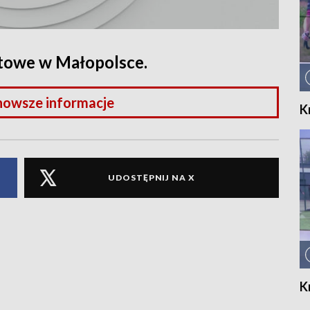
rtowe w Małopolsce.
nowsze informacje
K
UDOSTĘPNIJ NA X
K