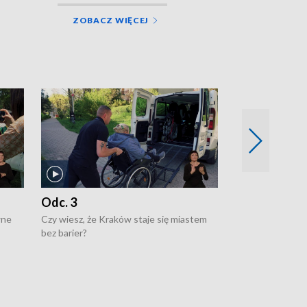
ZOBACZ WIĘCEJ
Odc. 3
Odc. 2
wne
Czy wiesz, że Kraków staje się miastem
Czy wiesz, że Kr
bez barier?
poprawia jakość 