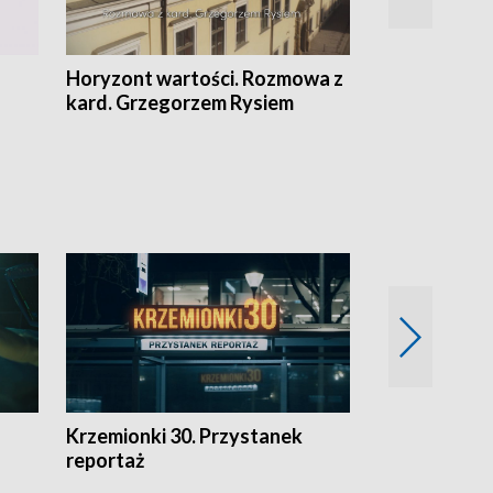
Horyzont wartości. Rozmowa z
Kulturalnie 
kard. Grzegorzem Rysiem
Krzemionki 30. Przystanek
Kraków - jak
reportaż