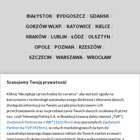
BIAŁYSTOK
/
BYDGOSZCZ
/
GDAŃSK
/
GORZÓW WLKP.
/
KATOWICE
/
KIELCE
/
KRAKÓW
/
LUBLIN
/
ŁÓDŹ
/
OLSZTYN
/
OPOLE
/
POZNAŃ
/
RZESZÓW
/
SZCZECIN
/
WARSZAWA
/
WROCŁAW
Szanujemy Twoją prywatność
Dołącz do nas:
Kliknij "Akceptuję i przechodzę do serwisu", aby wyrazić zgody na
korzystanie z technologii automatycznego śledzenia i zbierania danych,
TVP
dostęp do informacji na Twoim urządzeniu końcowym i ich
Abonament TVP
przechowywanie oraz na przetwarzanie Twoich danych osobowych przez
Regulamin TVP
nas, czyli Telewizję Polską S.A. w likwidacji (zwaną dalej również „TVP”),
Emisja w TVP
Polityka prywatności
Zaufanych Partnerów z IAB* (1201 firm)
oraz pozostałych
Zaufanych
Partnerów TVP (93 firm)
, w celach marketingowych (w tym do
Centrum informacji TVP
Moje zgody
zautomatyzowanego dopasowania reklam do Twoich zainteresowań i
mierzenia ich skuteczności) i pozostałych, które wskazujemy poniżej, a