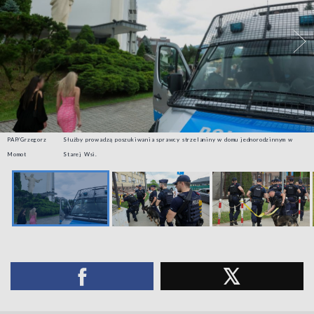
PAP/Grzegorz
Służby prowadzą poszukiwania sprawcy strzelaniny w domu jednorodzinnym w
Momot
Starej Wsi.