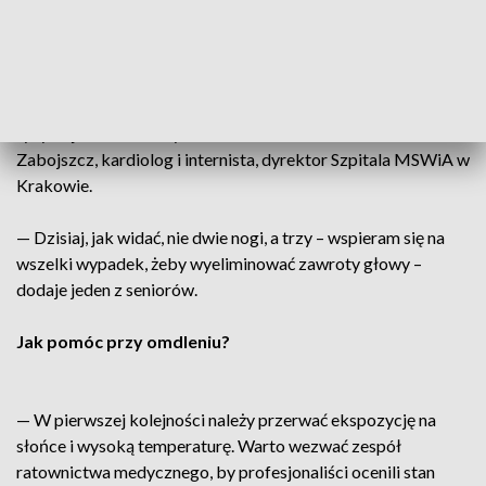
Picie co najmniej
2 litrów wody dziennie
to podstawa.
Odwodnienie i przegrzanie mogą prowadzić do omdleń.
— W grupie osób starszych, szczególnie z chorobami
przewlekłymi – cukrzycą, niewydolnością serca czy nerek –
ryzyko jest bardzo wysokie – mówi dr n. med. Michał
Zabojszcz, kardiolog i internista, dyrektor Szpitala MSWiA w
Krakowie.
— Dzisiaj, jak widać, nie dwie nogi, a trzy – wspieram się na
wszelki wypadek, żeby wyeliminować zawroty głowy –
dodaje jeden z seniorów.
Jak pomóc przy omdleniu?
— W pierwszej kolejności należy przerwać ekspozycję na
słońce i wysoką temperaturę. Warto wezwać zespół
ratownictwa medycznego, by profesjonaliści ocenili stan