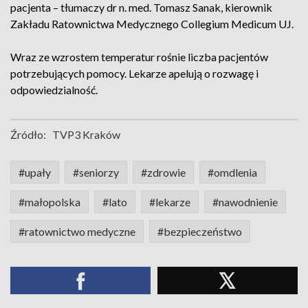
pacjenta – tłumaczy dr n. med. Tomasz Sanak, kierownik
Zakładu Ratownictwa Medycznego Collegium Medicum UJ.
Wraz ze wzrostem temperatur rośnie liczba pacjentów
potrzebujących pomocy. Lekarze apelują o rozwagę i
odpowiedzialność.
Źródło:
TVP3 Kraków
#upały
#seniorzy
#zdrowie
#omdlenia
#małopolska
#lato
#lekarze
#nawodnienie
#ratownictwo medyczne
#bezpieczeństwo