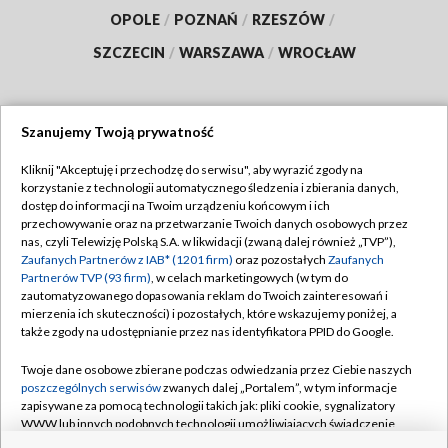
OPOLE
/
POZNAŃ
/
RZESZÓW
/
SZCZECIN
/
WARSZAWA
/
WROCŁAW
Szanujemy Twoją prywatność
Dołącz do nas:
Kliknij "Akceptuję i przechodzę do serwisu", aby wyrazić zgody na
korzystanie z technologii automatycznego śledzenia i zbierania danych,
TVP
dostęp do informacji na Twoim urządzeniu końcowym i ich
Abonament TVP
przechowywanie oraz na przetwarzanie Twoich danych osobowych przez
Regulamin TVP
nas, czyli Telewizję Polską S.A. w likwidacji (zwaną dalej również „TVP”),
Emisja w TVP
Polityka prywatności
Zaufanych Partnerów z IAB* (1201 firm)
oraz pozostałych
Zaufanych
Partnerów TVP (93 firm)
, w celach marketingowych (w tym do
Centrum informacji TVP
Moje zgody
zautomatyzowanego dopasowania reklam do Twoich zainteresowań i
mierzenia ich skuteczności) i pozostałych, które wskazujemy poniżej, a
Naziemna Telewizja Cyfrowa
Pomoc
także zgody na udostępnianie przez nas identyfikatora PPID do Google.
Sklep TVP
Biuro reklamy
Twoje dane osobowe zbierane podczas odwiedzania przez Ciebie naszych
Rada Programowa
Kontakt
poszczególnych serwisów
zwanych dalej „Portalem”, w tym informacje
zapisywane za pomocą technologii takich jak: pliki cookie, sygnalizatory
System NOS
WWW lub innych podobnych technologii umożliwiających świadczenie
dopasowanych i bezpiecznych usług, personalizację treści oraz reklam,