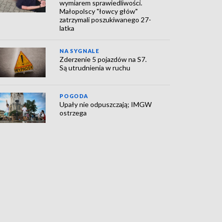
wymiarem sprawiedliwości.
Małopolscy "łowcy głów"
zatrzymali poszukiwanego 27-
latka
NA SYGNALE
Zderzenie 5 pojazdów na S7.
Są utrudnienia w ruchu
POGODA
Upały nie odpuszczają; IMGW
ostrzega