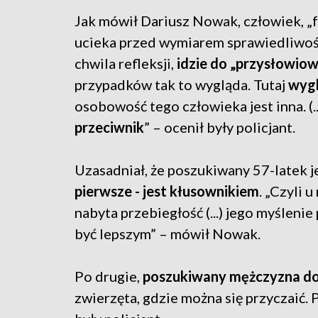
Jak mówił Dariusz Nowak, człowiek, „f
ucieka przed wymiarem sprawiedliwości
chwila refleksji,
idzie do „przysłowiow
przypadków tak to wygląda. Tutaj
wygl
osobowość tego człowieka jest inna. (..
przeciwnik
” – ocenił były policjant.
Uzasadniał, że poszukiwany 57-latek 
pierwsze - jest kłusownikiem
. „Czyli 
nabyta przebiegłość (...) jego myślenie
być lepszym” – mówił Nowak.
Po drugie,
poszukiwany mężczyzna dos
zwierzęta, gdzie można się przyczaić.