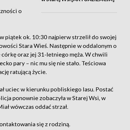
czności o
 piątek ok. 10:30 najpierw strzelił do swojej
owości Stara Wieś. Następnie w oddalonym o
 córkę oraz jej 31-letniego męża. W chwili
cko pary – nic mu się nie stało. Teściowa
ację ratującą życie.
ał uciec w kierunku pobliskiego lasu. Postać
licja ponownie zobaczyła w Starej Wsi, w
Miał wówczas oddać strzał.
kontaktowania się z rodziną.