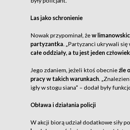
były policjant.
Las jako schronienie
Nowak przypominał, że
w limanowskich
partyzantka
. „Partyzanci ukrywali się 
całe oddziały, a tu jest jeden człowiek
Jego zdaniem, jeżeli ktoś obecnie
źle o
pracy w takich warunkach
. „Znalezien
igły w stogu siana” – dodał były funkcj
Obława i działania policji
W akcji biorą udział dodatkowe siły p