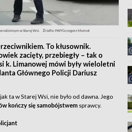
orodzinnym w Starej Wsi.
Źródło: PAP/Grzegorz Momot
rzeciwnikiem. To kłusownik.
owiek zacięty, przebiegły – tak o
si k. Limanowej mówi były wieloletni
danta Głównego Policji Dariusz
, jak ta w Starej Wsi, nie było od dawna. Jego
ków kończy się samobójstwem
sprawcy.
licjant