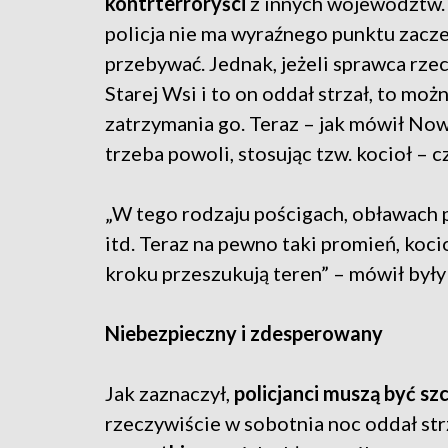
kontrterroryści
z innych województw. 
policja nie ma wyraźnego punktu zacze
przebywać. Jednak, jeżeli sprawca rze
Starej Wsi i to on oddał strzał, to m
zatrzymania go. Teraz – jak mówił No
trzeba powoli, stosując tzw. kocioł – c
„W tego rodzaju pościgach, obławach pr
itd. Teraz na pewno taki promień, kocio
kroku przeszukują teren” – mówił były
Niebezpieczny i zdesperowany
Jak zaznaczył,
policjanci muszą być sz
rzeczywiście w sobotnia noc oddał strz