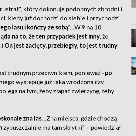
rustrat”, który dokonuje podobnych zbrodni i
, kiedy już dochodzi do siebie i przychodzi
ego lasu i kończy ze sobą
”. „W 9 na 10
ąda na to, że ten przypadek jest inny
, że
.)
On jest zacięty, przebiegły, to jest trudny
jest trudnym przeciwnikiem, ponieważ -
po
u niego występuje już taka wrodzona czy
 polega na tym, żeby złapać zwierzynę, żeby
konale zna las
. „Zna miejsca, gdzie chodzą
 Przypuszczalnie ma tam skrytki” – powiedział