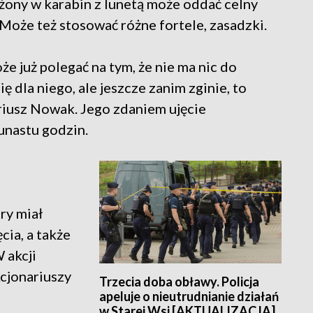
ażony w karabin z lunetą może oddać celny
 Może też stosować różne fortele, zasadzki.
e już polegać na tym, że nie ma nic do
się dla niego, ale jeszcze zanim zginie, to
riusz Nowak. Jego zdaniem ujęcie
unastu godzin.
ry miał
cia, a także
 akcji
kcjonariuszy
Trzecia doba obławy. Policja
apeluje o nieutrudnianie działań
w Starej Wsi [AKTUALIZACJA]