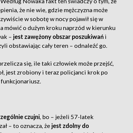
Według Nowaka fakt ten świadczy o tym, że
pienia, że nie wie, gdzie mężczyzna może
czywiście w sobotę w nocy pojawił się w
ożna mówić o dużym kroku naprzód w kierunku
wak –
jest zawężony obszar poszukiwań
i
zyli obstawiając cały teren – odnaleźć go.
zelicza się, ile taki człowiek może przejść,
ł, jest zrobiony i teraz policjanci krok po
 funkcjonariusz.
czególnie czujni
, bo – jeżeli 57-latek
ał – to oznacza, że
jest zdolny do