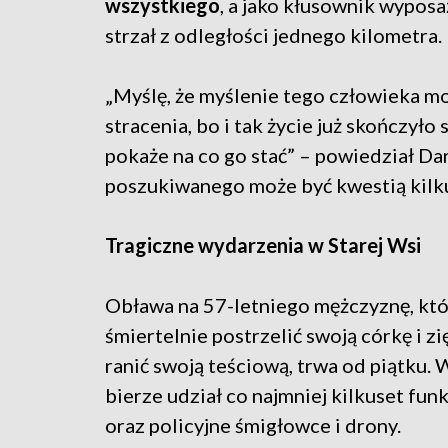
wszystkiego
, a jako kłusownik wypos
strzał z odległości jednego kilometra.
„Myślę, że myślenie tego człowieka moż
stracenia, bo i tak życie już skończyło 
pokaże na co go stać” – powiedział Da
poszukiwanego może być kwestią kilk
Tragiczne wydarzenia w Starej Wsi
Obława na 57-letniego mężczyznę, któ
śmiertelnie postrzelić swoją córkę i zię
ranić swoją teściową, trwa od piątku. W
bierze udział co najmniej kilkuset fun
oraz policyjne śmigłowce i drony.