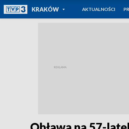
POWRÓT DO
KRAKÓW
AKTUALNOŚCI
P
TVP REGIONY
Obława na 57-latek