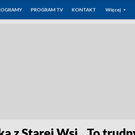
ROGRAMY
PROGRAM TV
KONTAKT
Więcej
a z Starej Wsi. „To trudn