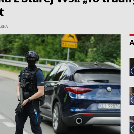
t
LSKA
A