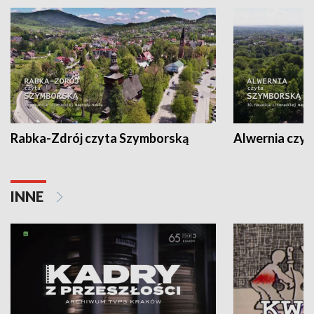
Rabka-Zdrój czyta Szymborską
Alwernia czy
INNE