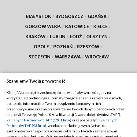
BIAŁYSTOK
/
BYDGOSZCZ
/
GDAŃSK
/
GORZÓW WLKP.
/
KATOWICE
/
KIELCE
/
KRAKÓW
/
LUBLIN
/
ŁÓDŹ
/
OLSZTYN
/
OPOLE
/
POZNAŃ
/
RZESZÓW
/
SZCZECIN
/
WARSZAWA
/
WROCŁAW
Szanujemy Twoją prywatność
Dołącz do nas:
Kliknij "Akceptuję i przechodzę do serwisu", aby wyrazić zgody na
korzystanie z technologii automatycznego śledzenia i zbierania danych,
TVP
dostęp do informacji na Twoim urządzeniu końcowym i ich
Abonament TVP
przechowywanie oraz na przetwarzanie Twoich danych osobowych przez
Regulamin TVP
nas, czyli Telewizję Polską S.A. w likwidacji (zwaną dalej również „TVP”),
Emisja w TVP
Zaufanych Partnerów z IAB* (1201 firm)
oraz pozostałych
Zaufanych
Polityka prywatności
Partnerów TVP (93 firm)
, w celach marketingowych (w tym do
Centrum informacji TVP
Moje zgody
zautomatyzowanego dopasowania reklam do Twoich zainteresowań i
mierzenia ich skuteczności) i pozostałych, które wskazujemy poniżej, a