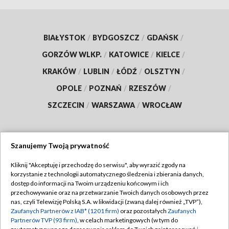
BIAŁYSTOK
/
BYDGOSZCZ
/
GDAŃSK
/
GORZÓW WLKP.
/
KATOWICE
/
KIELCE
/
KRAKÓW
/
LUBLIN
/
ŁÓDŹ
/
OLSZTYN
/
OPOLE
/
POZNAŃ
/
RZESZÓW
/
SZCZECIN
/
WARSZAWA
/
WROCŁAW
Szanujemy Twoją prywatność
Dołącz do nas:
Kliknij "Akceptuję i przechodzę do serwisu", aby wyrazić zgody na
korzystanie z technologii automatycznego śledzenia i zbierania danych,
TVP
dostęp do informacji na Twoim urządzeniu końcowym i ich
Abonament TVP
przechowywanie oraz na przetwarzanie Twoich danych osobowych przez
Regulamin TVP
nas, czyli Telewizję Polską S.A. w likwidacji (zwaną dalej również „TVP”),
Emisja w TVP
Polityka prywatności
Zaufanych Partnerów z IAB* (1201 firm)
oraz pozostałych
Zaufanych
Partnerów TVP (93 firm)
, w celach marketingowych (w tym do
Centrum informacji TVP
Moje zgody