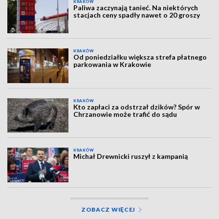
KRAKÓW
Paliwa zaczynają tanieć. Na niektórych
stacjach ceny spadły nawet o 20 groszy
KRAKÓW
Od poniedziałku większa strefa płatnego
parkowania w Krakowie
KRAKÓW
Kto zapłaci za odstrzał dzików? Spór w
Chrzanowie może trafić do sądu
KRAKÓW
Michał Drewnicki ruszył z kampanią
ZOBACZ WIĘCEJ