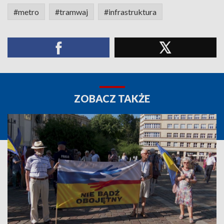
#metro
#tramwaj
#infrastruktura
ZOBACZ TAKŻE