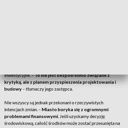
Kapelanka–Cichy Kącik
.
–
Nie ma też uwzględnionego przebiegu metra, a projekt
nie został zaktualizowany
. Należy stwierdzić, że prace
spółki są niewystarczające.
Miasto chce przyspieszenia. Radni mówią o „zasłonie
dymnej”
Prezydent Krakowa chce zdynamizować działania
inwestycyjne. –
To nie jest bezpośrednio związane z
krytyką, ale z planem przyspieszenia projektowania i
budowy
– tłumaczy jego zastępca.
Nie wszyscy są jednak przekonani o rzeczywistych
intencjach zmian. –
Miasto boryka się z ogromnymi
problemami finansowymi
. Jeśli uzyskamy decyzję
środowiskową, całość środków może zostać przesunięta na